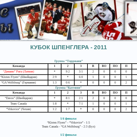
КУБОК ШПЕНГЛЕРА - 2011
Группа “Торриани”
Команда
1
2
3
В
ВО
ПО
П
“Динамо” Рига (Латвия)
*
9:2
3:1
2
0
0
0
“Kloten Flyers” (Швейцария)
2:9
*
6:0
1
0
0
1
“GA Wolfsburg” (Германия)
1:3
0:6
*
0
0
0
2
Группа “Каттини”
Команда
1
2
3
В
ВО
ПО
П
“Davos” (Швейцария)
*
8:1
2:1
2
0
0
0
Team Canada
1:8
*
7:1
1
0
0
1
“Vitkovice” (Чехия)
1:2
1:7
*
0
0
0
2
1/4 финала:
“Kloten Flyers” - “Vitkovice” - 1:5
Team Canada - “GA Wolfsburg” - 2:3 (Бул)
1/2 финала: