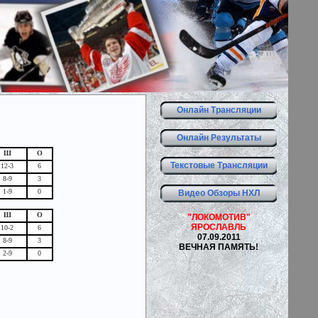
Онлайн Трансляции
Онлайн Результаты
Ш
О
Текстовые Трансляции
12-3
6
8-9
3
1-9
0
Видео Обзоры НХЛ
Ш
О
"ЛОКОМОТИВ"
ЯРОСЛАВЛЬ
10-2
6
07.09.2011
8-9
3
ВЕЧНАЯ ПАМЯТЬ!
2-9
0