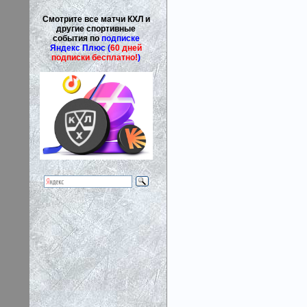
Смотрите все матчи КХЛ и
другие спортивные
события по
подписке
Яндекс Плюс (
60 дней
подписки бесплатно!
)