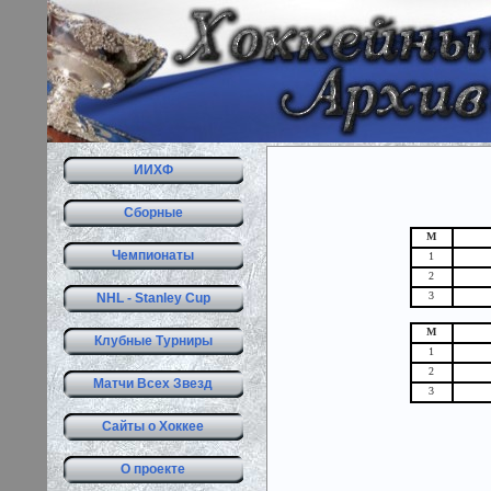
ИИХФ
Сборные
М
Чемпионаты
1
2
3
NHL - Stanley Cup
М
Клубные Турниры
1
2
Матчи Всех Звезд
3
Сайты о Хоккее
О проекте