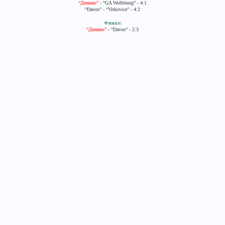
“Динамо”
- “GA Wolfsburg” - 4:1
“Davos” - “Vitkovice” - 4:2
Финал:
“Динамо”
- “Davos” - 2:3