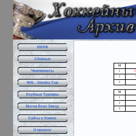
ИИХФ
Сборные
М
Чемпионаты
1
С
2
3
NHL - Stanley Cup
М
Клубные Турниры
1
2
Матчи Всех Звезд
3
Сайты о Хоккее
О проекте