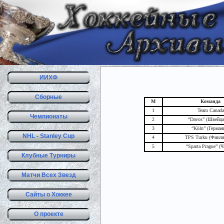
ИИХФ
Сборные
М
Команда
1
Team Canada
Чемпионаты
2
“Davos” (Швейца
3
“Köln” (Герман
NHL - Stanley Cup
4
TPS Turku (Финля
5
“Sparta Prague” (
Клубные Турниры
Матчи Всех Звезд
Сайты о Хоккее
О проекте