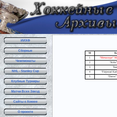
ИИХФ
Сборные
М
К
1
“Металлург” Ма
Чемпионаты
2
“Köln”
3
Tea
NHL - Stanley Cup
4
“Färjestad Ka
5
“Davos”
Клубные Турниры
Матчи Всех Звезд
Сайты о Хоккее
О проекте