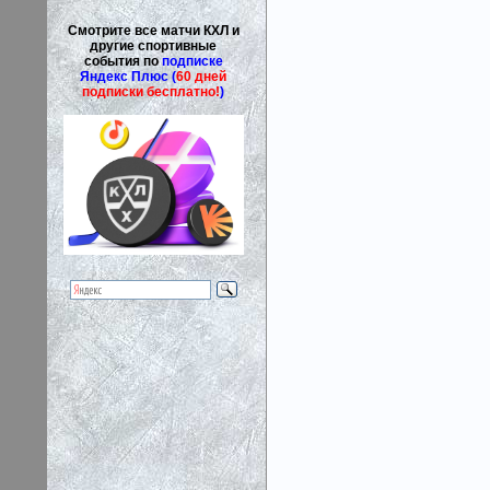
Смотрите все матчи КХЛ и
другие спортивные
события по
подписке
Яндекс Плюс (
60 дней
подписки бесплатно!
)