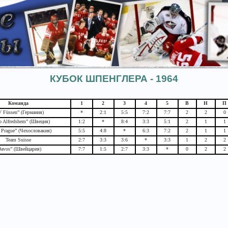
КУБОК ШПЕНГЛЕРА - 1964
Команда
1
2
3
4
5
В
Н
П
 Füssen” (Германия)
*
2:1
5:5
7:2
7:7
2
2
0
 Alfredshem” (Швеция)
1:2
*
8:4
3:3
5:1
2
1
1
a Prague” (Чехословакия)
5:5
4:8
*
6:3
7:2
2
1
1
Team Suisse
2:7
3:3
3:6
*
3:3
1
2
2
avos” (Швейцария)
7:7
1:5
2:7
3:3
*
0
2
2