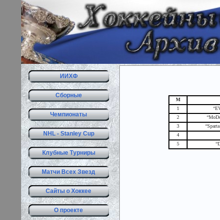
ИИХФ
Сборные
М
1
“EV
Чемпионаты
2
“MoDo
3
“Spart
NHL - Stanley Cup
4
5
“D
Клубные Турниры
Матчи Всех Звезд
Сайты о Хоккее
О проекте