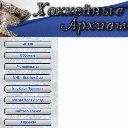
ИИХФ
Сборные
Чемпионаты
NHL - Stanley Cup
Клубные Турниры
Матчи Всех Звезд
Сайты о Хоккее
О проекте