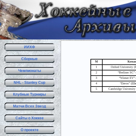
ИИХФ
Сборные
М
Кома
1
Oxford University 
Чемпионаты
2
“Berliner SC”
3
“Wiener EV” 
NHL - Stanley Cup
4
“Davos” (Шв
5
Cambridge University
Клубные Турниры
Матчи Всех Звезд
Сайты о Хоккее
О проекте