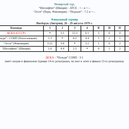
Четвертый тур.
“Шеллефтео” (Швеция) - АТСЕ - +:- и +:-.
“Эссэт” (Пори, Финляндия) - “Подхале” - 7:2 и +:-.
Финальный турнир
Инсбсрук (Австрия), 26 - 29 августа 1979 г.
Команда
1
2
3
4
В
Н
П
ЦСКА (СССР)
*
3:1
12:3
6:1
3
0
0
льди” - СОНП (Чехословакия)
1:3
*
8-3
4:4
1
1
1
“Эссэт” (Финляндия)
3:12
3:8
*
3:2
1
0
2
“Шеллефтео” (Швеция)
1:6
4:4
2:3
*
0
1
2
ЦСКА
- “Польди” СОНП - 3:1
(матч сыгран в финальном турнире 14-го розыгрыша, но шел в зачет и финала 13-го розыгрыша).