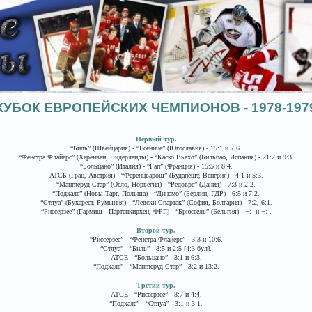
КУБОК ЕВРОПЕЙСКИХ ЧЕМПИОНОВ - 1978-197
Первый тур.
“Биль” (Швейцария) - “Есенице” (Югославия) - 15:1 и 7:6.
“Фенстра Флайерс” (Херенвен, Нидерланды) - “Каско Вьехо” (Бильбао, Испания) - 21:2 и 9:3.
“Больцано” (Италия) - “Гап” (Франция) - 15:5 и 8:4.
АТСБ (Грац, Австрия) - “Ференцварош” (Будапешт, Венгрия) - 4:1 и 5:3.
“Манглеруд Стар” (Осло, Норвегия) - “Редовре” (Дания) - 7:3 и 2:2.
“Подхале” (Новы Тарг, Польша) - “Динамо” (Берлин, ГДР) - 6:5 и 7:2.
“Стяуа” (Бухарест, Румыния) - “Левски-Спартак” (София, Болгария) - 7:2, 6:1.
“Риссерзее” (Гармиш - Партенкирхен, ФРГ) - “Брюссель” (Бельгия) - +:- и +:-.
Второй тур.
“Риссерзее” - “Фенстра Флайерс” - 3:3 и 10:6.
“Стяуа” - “Биль” - 8:5 и 2:5 [4:3 бул].
АТСЕ - “Больцано” - 3:1 и 6:3.
“Подхале” - “Манглеруд Стар” - 3:2 и 13:2.
Третий тур.
АТСЕ - “Риссерзее” - 8:7 и 4:4.
“Подхале” - “Стяуа” - 3:1 и 3:1.