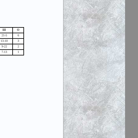
Ш
О
21-5
6
13-10
3
9-22
2
7-13
1