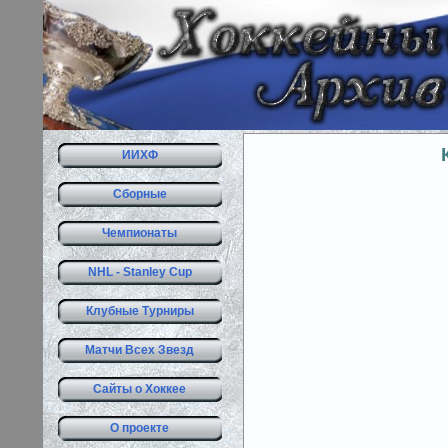
ИИХФ
Сборные
Чемпионаты
NHL - Stanley Cup
Клубные Турниры
Матчи Всех Звезд
Сайты о Хоккее
О проекте