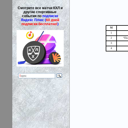
Смотрите все матчи КХЛ и
другие спортивные
события по
подписке
Яндекс Плюс (
60 дней
подписки бесплатно!
)
М
1
2
“По
3
4