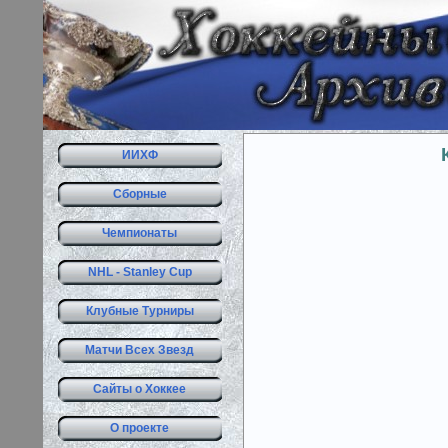
ИИХФ
Сборные
Чемпионаты
NHL - Stanley Cup
Клубные Турниры
Матчи Всех Звезд
Сайты о Хоккее
О проекте