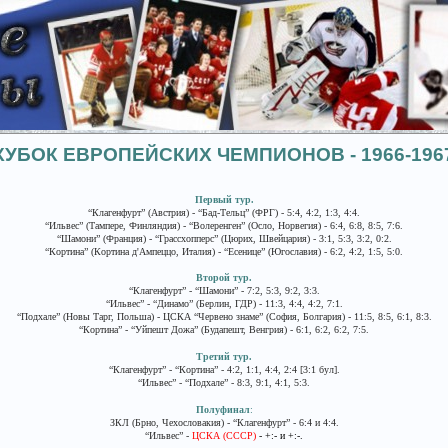
КУБОК ЕВРОПЕЙСКИХ ЧЕМПИОНОВ - 1966-196
Первый тур.
“Клагенфурт” (Австрия) - “Бад-Тельц” (ФРГ) - 5:4, 4:2, 1:3, 4:4.
“Ильвес” (Тампере, Финляндия) - “Волеренген” (Осло, Норвегия) - 6:4, 6:8, 8:5, 7:6.
“Шамони” (Франция) - “Грассхопперс” (Цюрих, Швейцария) - 3:1, 5:3, 3:2, 0:2.
“Кортина” (Кортина д'Ампеццо, Италия) - “Есенице” (Югославия) - 6:2, 4:2, 1:5, 5:0.
Второй тур.
“Клагенфурт” - “Шамони” - 7:2, 5:3, 9:2, 3:3.
“Ильвес” - “Динамо” (Берлин, ГДР) - 11:3, 4:4, 4:2, 7:1.
“Подхале” (Новы Тарг, Польша) - ЦСКА “Червено знаме” (София, Болгария) - 11:5, 8:5, 6:1, 8:3.
“Кортина” - “Уйпешт Дожа” (Будапешт, Венгрия) - 6:1, 6:2, 6:2, 7:5.
Третий тур.
“Клагенфурт” - “Кортина” - 4:2, 1:1, 4:4, 2:4 [3:1 бул].
“Ильвес” - “Подхале” - 8:3, 9:1, 4:1, 5:3.
Полуфинал
:
ЗКЛ (Брно, Чехословакия) - “Клагенфурт” - 6:4 и 4:4.
“Ильвес” -
ЦСКА (СССР)
- +:- и +:-.