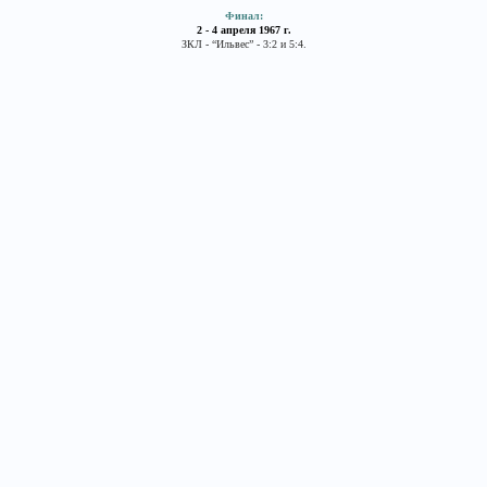
Финал:
2 - 4 апреля 1967 г.
ЗКЛ - “Ильвес” - 3:2 и 5:4.