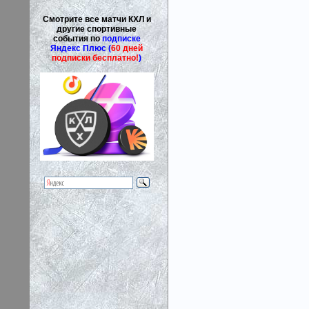
Смотрите все матчи КХЛ и
другие спортивные
события по
подписке
Яндекс Плюс (
60 дней
подписки бесплатно!
)