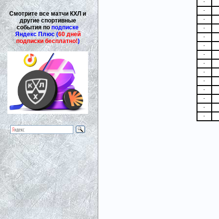
-
-
Смотрите все матчи КХЛ и
-
другие спортивные
события по
подписке
-
Яндекс Плюс (
60 дней
-
подписки бесплатно!
)
-
-
-
-
-
-
-
-
-