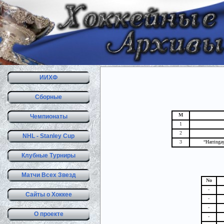
ИИХФ
Сборные
М
Чемпионаты
1
2
NHL - Stanley Cup
3
“Harringa
Клубные Турниры
Матчи Всех Звезд
No
-
Сайты о Хоккее
-
-
О проекте
-