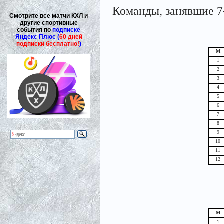
Команды, занявшие 7
Смотрите все матчи КХЛ и
другие спортивные
события по
подписке
Яндекс Плюс (
60 дней
подписки бесплатно!
)
М
1
2
3
4
5
6
7
8
9
10
11
12
М
1