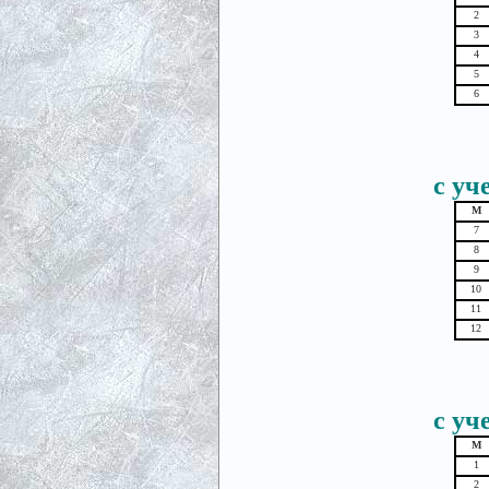
2
3
4
5
6
с уч
М
7
8
9
10
11
12
с уч
М
1
2