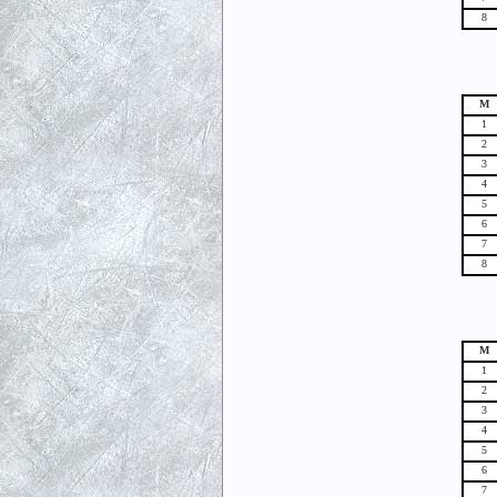
8
М
1
2
3
4
5
6
7
8
М
1
2
3
4
5
6
7