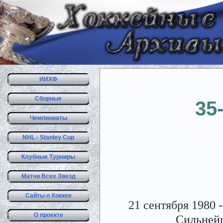
ИИХФ
Сборные
35
Чемпионаты
NHL - Stanley Cup
Клубные Турниры
Матчи Всех Звезд
Сайты о Хоккее
21 сентября 1980 
О проекте
Сильнейш