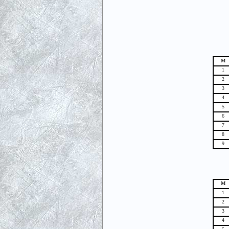
М
1
2
3
4
5
6
7
8
9
М
1
2
3
4