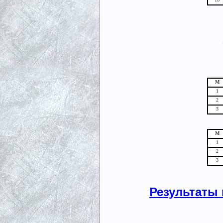
М
1
2
3
М
1
2
3
Результаты 