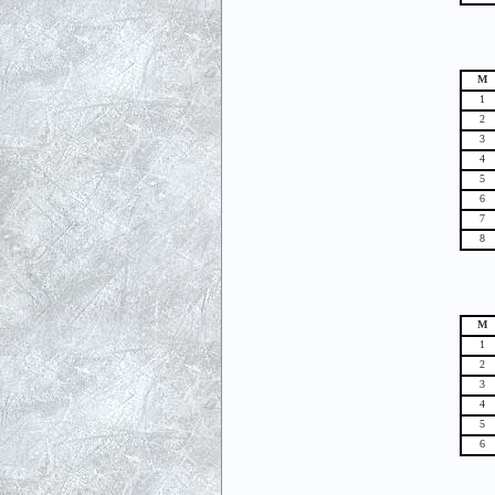
М
1
2
3
4
5
6
7
8
М
1
2
3
4
5
6