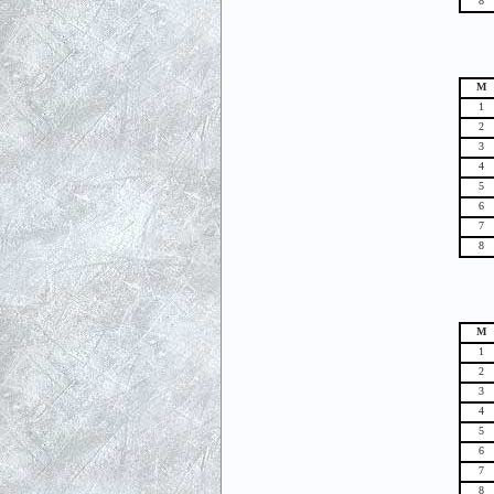
8
М
1
2
3
4
5
6
7
8
М
1
2
3
4
5
6
7
8