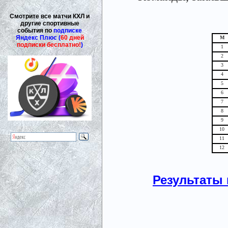
Смотрите все матчи КХЛ и
другие спортивные
события по
подписке
Яндекс Плюс (
60 дней
М
подписки бесплатно!
)
1
2
3
4
5
6
7
8
9
10
11
12
Результаты 