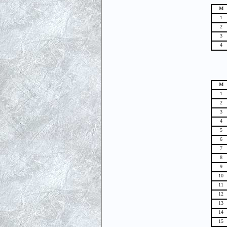
М
1
2
3
4
М
1
2
3
4
5
6
7
8
9
10
11
12
13
14
15