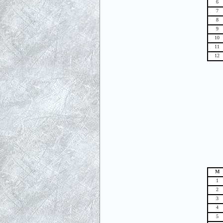
6
7
8
9
10
11
12
М
1
2
3
4
5