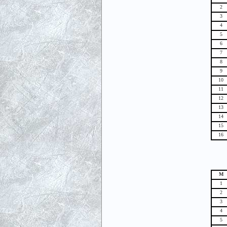
2
3
4
5
6
7
8
9
10
11
12
13
14
15
16
М
1
2
3
4
5