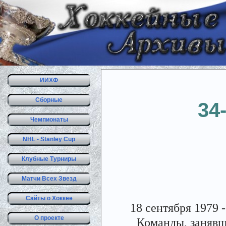
ИИХФ
Сборные
34
Чемпионаты
NHL - Stanley Cup
Клубные Турниры
Матчи Всех Звезд
Сайты о Хоккее
18 сентября 1979 
О проекте
Команды, занявши