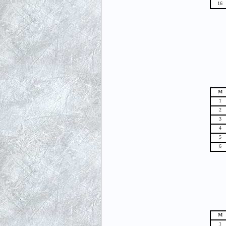
16
М
1
2
3
4
5
6
М
1