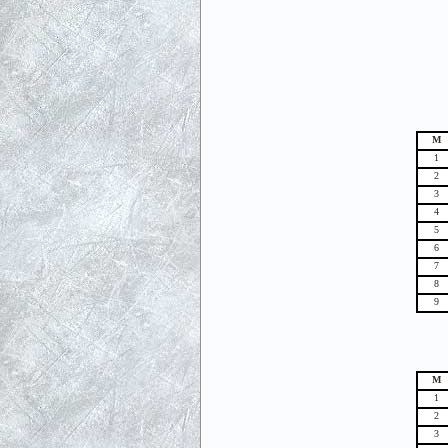
М
1
2
3
4
5
6
7
8
9
М
1
2
3