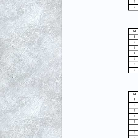
6
7
М
1
2
3
4
5
6
7
М
1
2
3
4
5
6
7