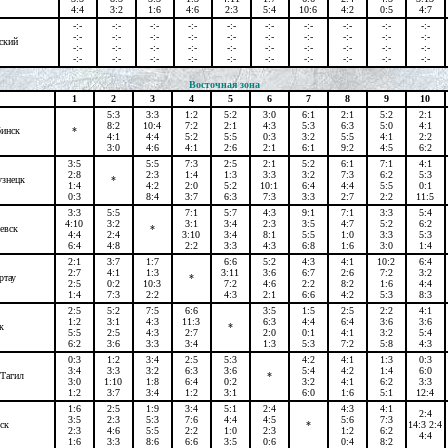
4:4
3:2
1:6
4:6
2:3
5:4
10:6
4:2
0:5
4:7
-:-
-:-
-:-
-:-
-:-
-:-
-:-
-:-
-:-
-:-
-:-
-:-
-:-
-:-
-:-
-:-
-:-
-:-
-:-
-:-
ский
-:-
-:-
-:-
-:-
-:-
-:-
-:-
-:-
-:-
-:-
-:-
-:-
-:-
-:-
-:-
-:-
-:-
-:-
-:-
-:-
Восточная зона
1
2
3
4
5
6
7
8
9
10
5:3
3:3
1:2
5:2
3:0
6:1
2:1
5:2
2:1
8:2
10:4
7:2
2:1
4:3
5:3
6:3
5:0
4:1
бинск
*
4:1
4:4
5:2
5:5
0:3
3:2
5:5
4:1
2:2
3:0
4:6
4:1
2:6
2:1
6:1
9:2
4:5
6:2
3:5
5:5
7:3
2:5
2:1
5:2
6:1
7:1
4:1
2:8
2:3
1:4
1:3
3:3
3:2
7:3
6:2
5:3
узнецк
*
1:4
4:2
2:0
5:2
10:1
6:4
4:4
5:5
0:1
0:3
8:4
3:7
6:3
7:3
3:3
2:7
2:2
11:5
3:3
5:5
7:1
5:7
4:3
9:1
7:1
3:3
5:4
4:10
3:2
3:1
3:4
2:3
3:5
4:7
5:2
6:2
евск
*
4:4
2:4
3:10
3:4
8:1
5:5
1:0
3:3
5:3
6:4
4:8
2:2
3:3
4:3
6:8
1:6
3:0
1:4
2:1
3:7
1:7
6:6
5:2
4:3
4:1
10:2
6:4
2:7
4:1
1:3
3:11
3:6
6:7
2:6
7:2
3:2
ртау
*
2:5
0:2
10:3
7:2
4:6
2:2
8:2
1:6
4:4
1:4
7:3
2:2
4:3
2:1
6:6
4:2
5:3
8:3
2:5
5:2
7:5
6:6
3:5
1:5
2:5
2:2
4:1
1:2
3:1
4:3
11:3
6:3
4:4
6:4
3:6
3:6
к
*
5:5
2:5
4:3
2:7
2:0
0:1
4:1
3:2
5:4
6:2
3:6
3:3
3:4
1:3
5:3
7:2
5:8
4:3
0:3
1:2
3:4
2:5
5:3
4:2
4:1
1:3
0:3
3:4
3:3
3:2
6:3
3:6
5:4
4:2
1:4
6:0
Тагил
*
3:0
1:10
1:8
6:4
0:2
3:2
4:1
6:2
3:3
1:2
3:7
3:4
1:2
3:1
6:0
1:6
5:1
12:4
1:6
2:5
1:9
3:4
5:1
2:4
4:3
4:1
2:4
3:5
2:3
5:3
7:6
4:4
4:5
5:6
7:3
ск
*
14:3 2:4
2:3
4:6
5:5
2:2
1:0
2:3
1:2
6:2
4:4
1:6
3:3
8:6
6:6
3:5
0:6
0:4
8:2