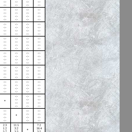
-:-
-:-
-:-
-:-
-:-
-:-
-:-
-:-
-:-
-:-
-:-
-:-
-:-
-:-
-:-
-:-
-:-
-:-
-:-
-:-
-:-
-:-
-:-
-:-
-:-
-:-
-:-
-:-
-:-
-:-
-:-
-:-
-:-
-:-
-:-
-:-
-:-
-:-
-:-
-:-
-:-
-:-
-:-
-:-
-:-
-:-
-:-
-:-
-:-
-:-
-:-
-:-
-:-
-:-
-:-
-:-
-:-
-:-
-:-
-:-
-:-
-:-
-:-
-:-
-:-
-:-
-:-
-:-
-:-
-:-
-:-
-:-
-:-
-:-
-:-
-:-
-:-
-:-
-:-
-:-
-:-
-:-
-:-
-:-
-:-
-:-
-:-
-:-
-:-
-:-
-:-
-:-
-:-
-:-
-:-
-:-
-:-
-:-
-:-
-:-
-:-
-:-
-:-
-:-
-:-
-:-
-:-
-:-
-:-
-:-
*
-:-
-:-
-:-
-:-
-:-
-:-
-:-
-:-
-:-
-:-
-:-
-:-
*
-:-
-:-
-:-
-:-
-:-
-:-
2:3
11:5
7:2
1:2
3:2
16:4
*
5:7
3:3
3:5