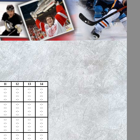
11
12
13
14
-:-
-:-
-:-
-:-
-:-
-:-
-:-
-:-
-:-
-:-
-:-
-:-
-:-
-:-
-:-
-:-
-:-
-:-
-:-
-:-
-:-
-:-
-:-
-:-
-:-
-:-
-:-
-:-
-:-
-:-
-:-
-:-
-:-
-:-
-:-
-:-
-:-
-:-
-:-
-:-
-:-
-:-
-:-
-:-
-:-
-:-
-:-
-:-
-:-
-:-
-:-
-:-
-:-
-:-
-:-
-:-