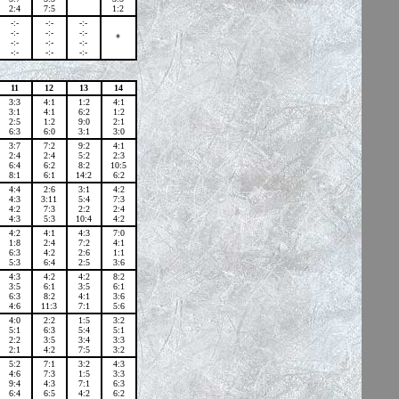
2:4
7:5
1:2
-:-
-:-
-:-
-:-
-:-
-:-
*
-:-
-:-
-:-
-:-
-:-
-:-
11
12
13
14
3:3
4:1
1:2
4:1
3:1
4:1
6:2
1:2
2:5
1:2
9:0
2:1
6:3
6:0
3:1
3:0
3:7
7:2
9:2
4:1
2:4
2:4
5:2
2:3
6:4
6:2
8:2
10:5
8:1
6:1
14:2
6:2
4:4
2:6
3:1
4:2
4:3
3:11
5:4
7:3
4:2
7:3
2:2
2:4
4:3
5:3
10:4
4:2
4:2
4:1
4:3
7:0
1:8
2:4
7:2
4:1
6:3
4:2
2:6
1:1
5:3
6:4
2:5
3:6
4:3
4:2
4:2
8:2
3:5
6:1
3:5
6:1
6:3
8:2
4:1
3:6
4:6
11:3
7:1
5:6
4:0
2:2
1:5
3:2
5:1
6:3
5:4
5:1
2:2
3:5
3:4
3:3
2:1
4:2
7:5
3:2
5:2
7:1
3:2
4:3
4:6
7:3
1:5
3:3
9:4
4:3
7:1
6:3
6:4
6:5
4:2
6:2