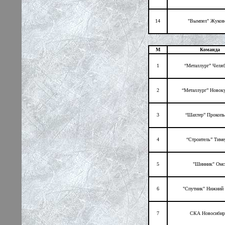
14
"Вымпел" Жуков
М
Команда
1
“Металлург” Челя
2
“Металлург” Новок
3
“Шахтер” Прокопь
4
“Строитель” Тиме
5
"Шинник" Омс
6
"Спутник" Нижний 
7
СКА Новосибир