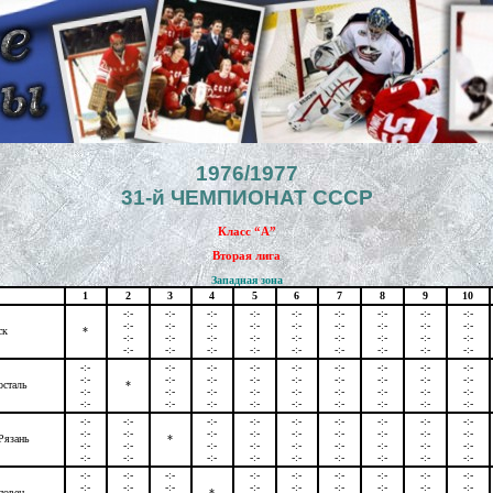
1976/1977
31-й ЧЕМПИОНАТ СССР
Класс “А”
Вторая лига
Западная зона
1
2
3
4
5
6
7
8
9
10
-:-
-:-
-:-
-:-
-:-
-:-
-:-
-:-
-:-
-:-
-:-
-:-
-:-
-:-
-:-
-:-
-:-
-:-
ск
*
-:-
-:-
-:-
-:-
-:-
-:-
-:-
-:-
-:-
-:-
-:-
-:-
-:-
-:-
-:-
-:-
-:-
-:-
-:-
-:-
-:-
-:-
-:-
-:-
-:-
-:-
-:-
-:-
-:-
-:-
-:-
-:-
-:-
-:-
-:-
-:-
осталь
*
-:-
-:-
-:-
-:-
-:-
-:-
-:-
-:-
-:-
-:-
-:-
-:-
-:-
-:-
-:-
-:-
-:-
-:-
-:-
-:-
-:-
-:-
-:-
-:-
-:-
-:-
-:-
-:-
-:-
-:-
-:-
-:-
-:-
-:-
-:-
-:-
Рязань
*
-:-
-:-
-:-
-:-
-:-
-:-
-:-
-:-
-:-
-:-
-:-
-:-
-:-
-:-
-:-
-:-
-:-
-:-
-:-
-:-
-:-
-:-
-:-
-:-
-:-
-:-
-:-
-:-
-:-
-:-
-:-
-:-
-:-
-:-
-:-
-:-
повец
*