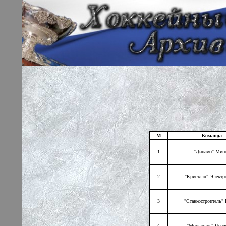
М
Команда
1
"Динамо" Мин
2
"Кристалл" Электр
3
"Станкостроитель" 
4
"Металлург" Чере