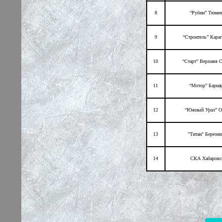
8
“Рубин” Тюмен
9
“Строитель” Караг
10
“Старт” Верхняя 
11
“Мотор” Барна
12
“Южный Урал” О
13
"Титан" Березни
14
СКА Хабаровс