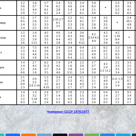
1:2
1:6
1:7
1:4
5:2
1:4
3:4
5:3
2:4
3:6
3:7
7:4
6:2
4:6
2:4
6:5
0:3
4:5
ь
*
5:5
4:4
0:1
2:8
1:4
1:4
2:1
5:3
4:1
2:9
7:2
6:1
2:4
2:7
6:1
4:0
6:2
8:3
2:5
1:7
3:3
2:2
3:1
1:4
3:5
2:4
2:10 2:7
0:5
2:6
2:5
6:3
4:1
3:7
3:0
10:1
анда
6:1
*
1:4
5:5
3:3
2:3
2:6
2:6
3:5
4:8
3:5
5:4
2:2
0:3
8:5
1:5
2:8
2:6
6:4
1:2
1:4
4:5
4:6
1:4
3:0
4:2
4:2
4:2
1:4
3:5
2:6
2:3
6:3
0:6
5:4
1:10
Салда
3:14 4:2
*
2:2
1:0
3:5
4:4
4:5
3:3
1:4
8:4
4:4
2:6
5:11
4:1
3:8
3:4
4:12
3:8
4:6
3:3
7:3
4:4
2:4
3:4
0:4
2:5
0:2
1:3
5:6
1:3
4:2
3:4
8:1
5:3
1:5
6:4
0:1
5:3
3:0
ул
5:2
4:6
2:4
3:6
3:6
2:2
4:9
1:2
8:3
2:1
3:6
1:8
3:4
3:5
6:4
1:2
4:6
2:2
3:6
4:2
1:4
2:7
6:2
1:4
2:4
2:2
1:7
2:2
3:3
4:2
1:4
4:2
11:3
4:2
1:6
3:6
3:7
2:3
2:2
рск
2:4
2:1
2:6
3:7
2:4
2:8
5:3
3:4
3:5
2:2
1:3 11:2
0:6
1:6
3:5
4:6
3:11
2:4
5:6
3:4
3:0
2:1
1:3
3:4
2:4
5:1
2:3
2:3
1:9
2:9
3:11 1:3
2:6
4:5
2:7
5:3
4:5
5:1
4:0
6:7
ки
2:5
1:3
0:9
2:2
6:2
1:4
4:3
1:7
5:4
4:6
2:8 2:14
1:4
1:3
4:10
5:2
1:7
5:7
2:4
2:8
9:2
1:4
1:4
2:4
0:7
2:8
2:3
3:4
0:4
0:1
9:3
2:1
3:2
3:7
1:4
1:6
1:5
3:3
1:4
2:7
3:4
к
1:2
5:10
4:2
1:1
6:3
3:3
3:6
3:3
2:2
4:4
0:3
2:6
2:4
6:3
6:5
2:3
2:6
0:5
2:1
1:7
Чемпионат СССР 1976/1977