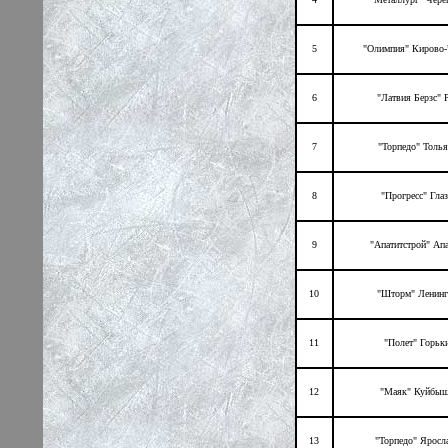
5
"Олимпия" Кирово-
6
"Латвия Берзс" 
7
"Торпедо" Толья
8
"Прогресс" Гла
9
"Апатитстрой" Ап
10
"Шторм" Ленинг
11
"Полет" Горьк
12
"Маяк" Куйбы
13
"Торпедо" Яросл