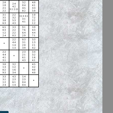
2:0
3:2
4:0
2:4
1:0
0:4
4:1
4:2
2:1
4:5
3:3
3:1 2:11
2:2
8:2
5:0
3:1
2:2
1:0
11:3 3:1
3:5
3:2
7:2
3:1
3:8
5:3
2:2
4:1
6:3
4:3
1:2
6:5
3:3
9:1
3:9
0:3
2:2
7:6
4:3
1:2
2:2
6:4
4:4
2:4
0:3
2:9
7:1
2:2
0:3
3:3
4:4
3:1
1:3
*
1:4
2:0
2:1
1:3
3:9
4:2
2:2
2:3
3:4
4:4
2:1
3:2
*
4:1
6:1
1:6
3:1
4:3
4:1
3:0
3:2
4:5
1:3
1:2
3:2
*
0:2
1:6
4:0
9:3
3:4
4:0
3:3
4:3
5:4
3:1
2:3
2:3
*
1:2
6:1
0:4
2:4
1:4
0:4