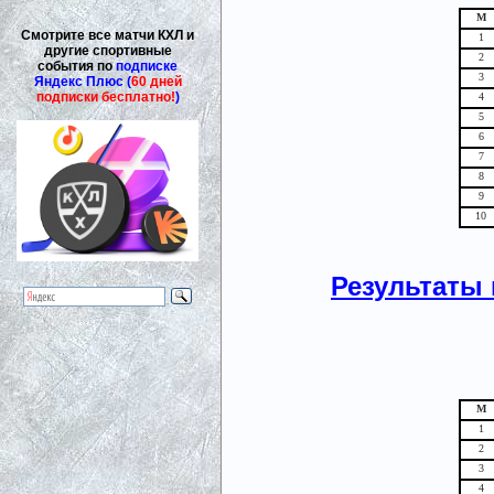
М
Смотрите все матчи КХЛ и
1
другие спортивные
2
события по
подписке
3
Яндекс Плюс (
60 дней
подписки бесплатно!
)
4
5
6
7
8
9
10
Результаты 
М
1
2
3
4