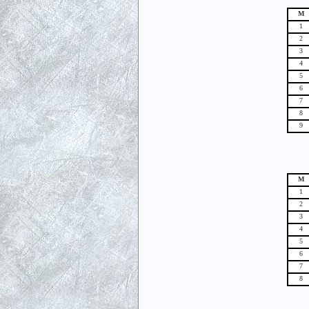
М
1
2
3
4
5
6
7
8
9
М
1
2
3
4
5
6
7
8