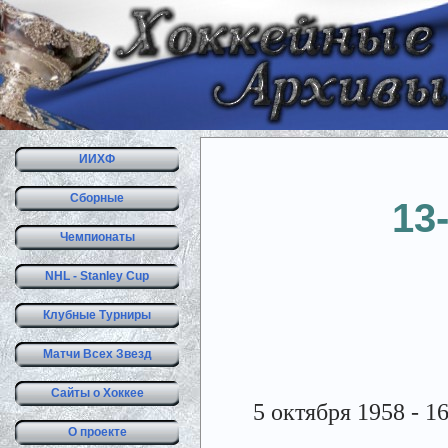
ИИХФ
Сборные
13
Чемпионаты
NHL - Stanley Cup
Клубные Турниры
Матчи Всех Звезд
Сайты о Хоккее
5 октября 1958 - 1
О проекте