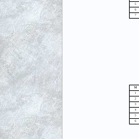
5
6
7
М
1
2
3
4
5
6