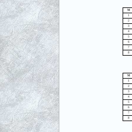
М
1
2
3
4
5
6
7
8
М
1
2
3
4
5
6
7
8