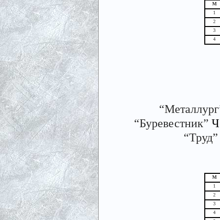
М
1
2
3
4
“Металлург
“Буревестник”
Ч
“Труд”
М
1
2
3
4