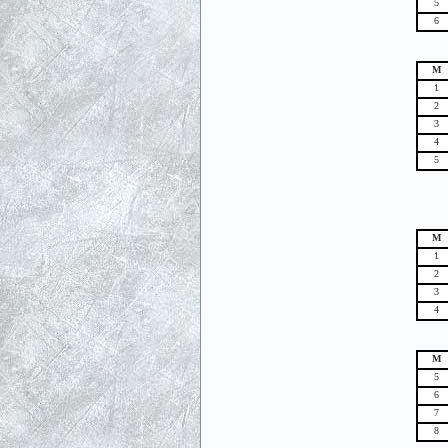
5
6
М
1
2
3
4
5
М
1
2
3
4
М
5
6
7
8