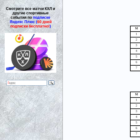
Смотрите все матчи КХЛ и
другие спортивные
события по
подписке
Яндекс Плюс (
60 дней
подписки бесплатно!
)
М
1
2
3
4
5
6
7
М
1
2
3
4
5
6
7