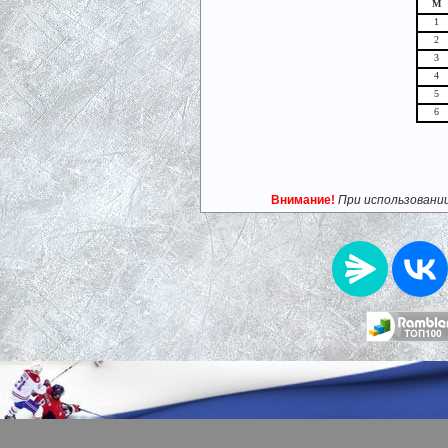
М
1
2
3
4
5
6
Внимание!
При использовани