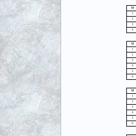
М
1
2
3
4
М
1
2
3
4
5
6
М
1
2
3
4
5
6