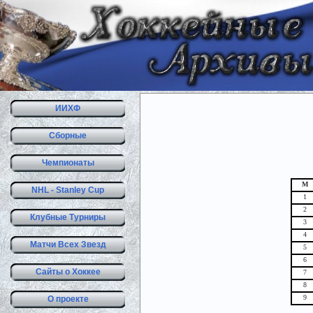
ИИХФ
Сборные
Чемпионаты
М
NHL - Stanley Cup
1
2
Клубные Турниры
3
4
Матчи Всех Звезд
5
6
Сайты о Хоккее
7
8
9
О проекте