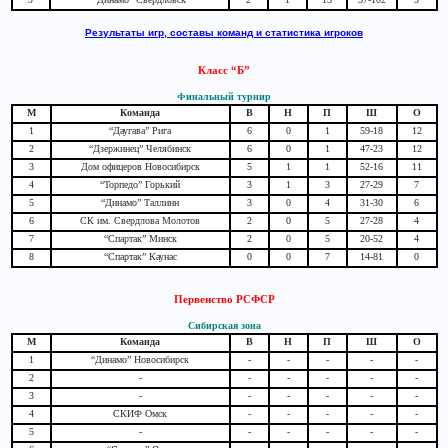
Результаты игр, составы команд и статистика игроков
Класс “Б”
Финальный турнир
М
Команда
В
Н
П
Ш
О
1
“Даугава” Рига
6
0
1
59-18
12
2
“Дзержинец” Челябинск
6
0
1
47-23
12
3
Дом офицеров Новосибирск
5
1
1
52-16
11
4
“Торпедо” Горький
3
1
3
27-29
7
5
“Динамо” Таллинн
3
0
4
31-30
6
6
СК им. Свердлова Молотов
2
0
5
27-28
4
7
“Спартак” Минск
2
0
5
20-52
4
8
“Спартак” Каунас
0
0
7
14-81
0
Первенство РСФСР
Сибирская зона
М
Команда
В
Н
П
Ш
О
1
“Динамо” Новосибирск
-
-
-
-
-
2
-
-
-
-
-
-
3
-
-
-
-
-
-
4
СКИФ Омск
-
-
-
-
-
5
-
-
-
-
-
-