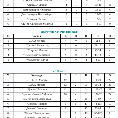
1
“Крылья Советов” Москва
5
0
0
53-9
10
2
“Динамо” Москва
4
0
1
37-10
8
3
Дом офицеров Ленинград
3
0
2
25-23
6
4
Дом офицеров Новосибирск
2
0
3
22-33
4
5
“Спартак” Минск
1
0
4
12-34
2
6
СК им. Свердлова Молотов
0
0
5
13-53
0
Подгруппа “В” (Челябинская)
М
Команда
В
Н
П
Ш
О
1
ЦДСА Москва
4
0
0
51-8
8
2
“Динамо” Ленинград
3
0
1
28-17
6
3
“Спартак” Москва
2
0
2
22-24
4
4
“Дзержинец” Челябинск
1
0
3
15-13
2
5
“Жальгирис” Каунас
0
0
4
3-57
0
За 1-9 места
М
Команда
В
Н
П
Ш
О
1
ВВС МВО Москва
12
3
1
80-20
27
2
ЦДСА Москва
12
2
2
99-32
26
3
“Динамо” Москва
12
1
3
107-47
25
4
“Крылья Советов” Москва
10
4
2
102-32
24
5
Дом офицеров Ленинград
6
2
8
67-82
14
6
“Спартак” Москва
5
0
11
48-103
10
7
“Динамо” Ленинград
3
1
12
53-85
7
8
“Химик” Электросталь
3
0
13
37-127
6
9
“Динамо” Свердловск
2
1
13
37-102
5