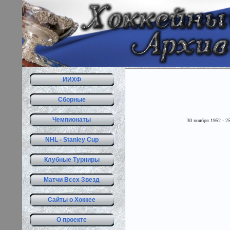
ИИХФ
Сборные
Чемпионаты
30 ноября 1952 - 2
NHL - Stanley Cup
Клубные Турниры
Матчи Всех Звезд
Сайты о Хоккее
О проекте