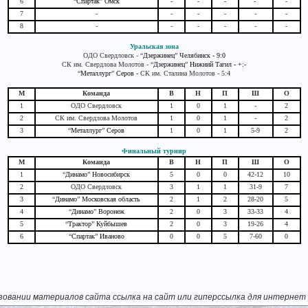
6
“
Спартак
”
Омск
-
-
-
-
-
7
-
-
-
-
-
-
8
-
-
-
-
-
-
Уральская зона
ОДО Свердловск - “
Дзержинец
”
Челябинск - 9:0
СК им. Свердлова Молотов - “
Дзержинец
”
Нижний Тагил - +:-
“
Металлург
”
Серов -
СК им. Сталина Молотов - 5:4
М
Команда
В
Н
П
Ш
О
1
ОДО Свердловск
1
0
1
-
2
2
СК им. Свердлова Молотов
1
0
1
-
2
3
“
Металлург
”
Серов
1
0
1
5-9
2
Финальный турнир
М
Команда
В
Н
П
Ш
О
1
“
Динамо
”
Новосибирск
5
0
0
42-12
10
2
ОДО Свердловск
3
1
1
31-9
7
3
“
Динамо
”
Московская область
2
1
2
28-20
5
4
“
Динамо
”
Воронеж
2
0
3
33-33
4
5
“
Трактор
”
Куйбышев
2
0
3
19-26
4
6
“
Спартак
”
Иваново
0
0
5
7-60
0
зовании материалов сайта ссылка на сайт или гиперссылка для интернет 