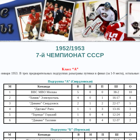
1952/1953
7-й ЧЕМПИОНАТ СССР
Класс “А”
5 января 1953. В трех предварительных подгруппах разыграны путевки в финал (за 1-9 места), остальные и
Подгруппа “А” (Свердловская)
М
Команда
В
Н
П
Ш
О
1
ВВС МВО Москва
5
0
0
38-2
10
2
“Химик” Электросталь
4
0
1
16-17
8
3
“Динамо” Свердловск
2
1
2
22-17
5
4
“Даугава” Рига
1
1
3
13-16
3
5
“Торпедо” Горький
1
0
4
12-24
2
6
“Динамо” Таллинн
1
0
4
12-37
2
Подгруппа “Б” (Пермская)
М
Команда
В
Н
П
Ш
О