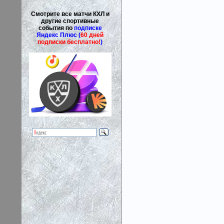
Смотрите все матчи КХЛ и
другие спортивные
события по
подписке
Яндекс Плюс (
60 дней
подписки бесплатно!
)