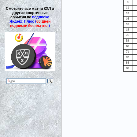
8
11
Смотрите все матчи КХЛ и
другие спортивные
13
события по
подписке
16
Яндекс Плюс (
60 дней
18
подписки бесплатно!
)
19
26
59
68
71
82
84
88