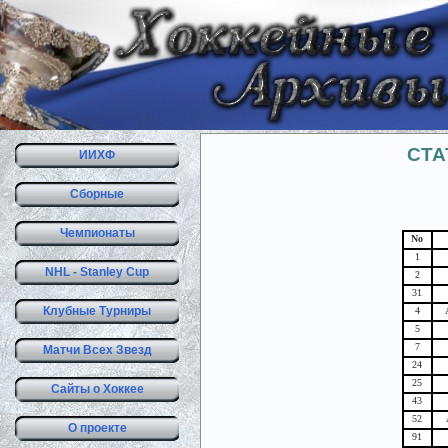
СТА
ИИХФ
Сборные
Чемпионаты
No
1
NHL - Stanley Cup
2
31
Клубные Турниры
4
5
7
Матчи Всех Звезд
24
25
Сайты о Хоккее
43
52
О проекте
91