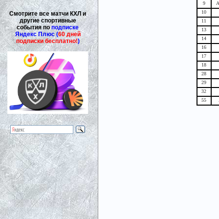
9
А
10
Смотрите все матчи КХЛ и
другие спортивные
11
события по
подписке
13
Яндекс Плюс (
60 дней
14
подписки бесплатно!
)
16
17
18
28
29
32
55