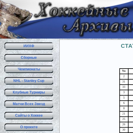
СТА
ИИХФ
Сборные
Чемпионаты
No
2
NHL - Stanley Cup
31
33
Клубные Турниры
3
5
6
Матчи Всех Звезд
8
21
Сайты о Хоккее
25
26
О проекте
30