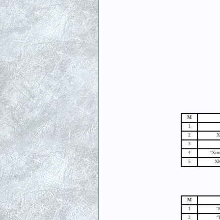
М
1
2
Х
3
4
“Хим
5
ХК
М
1
“
2
“