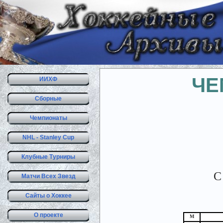
ЧЕ
ИИХФ
Сборные
Чемпионаты
NHL - Stanley Cup
Клубные Турниры
С
Матчи Всех Звезд
Сайты о Хоккее
О проекте
М