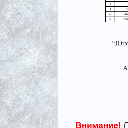
3
4
“
5
ХК
6
“Ми
“Юно
А
Внимание!