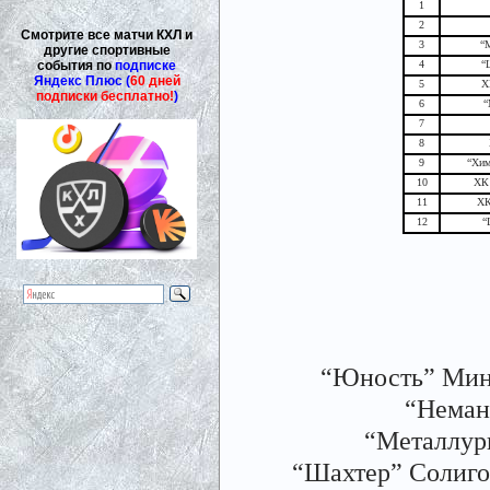
1
2
Смотрите все матчи КХЛ и
3
“
другие спортивные
события по
подписке
4
“
Яндекс Плюс (
60 дней
5
Х
подписки бесплатно!
)
6
“
7
8
9
“Хим
10
ХК
11
ХК
12
“
“Юность” Минск
“Неман”
“Металлург
“Шахтер” Солигорс