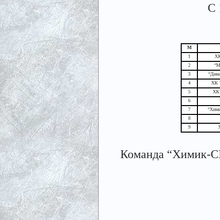
С 
М
1
ХК
2
“М
3
“Дин
4
ХК 
5
ХК 
6
7
“Хим
8
9
Команда “Химик-СК