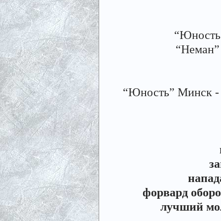
“Юность”
“Неман” 
“Юность” Минск - “Н
з
напа
форвард обор
лучший мо