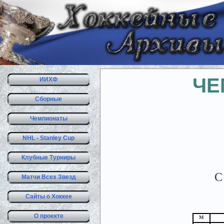
ЧЕ
ИИХФ
Сборные
Чемпионаты
NHL - Stanley Cup
Клубные Турниры
С
Матчи Всех Звезд
Сайты о Хоккее
О проекте
М