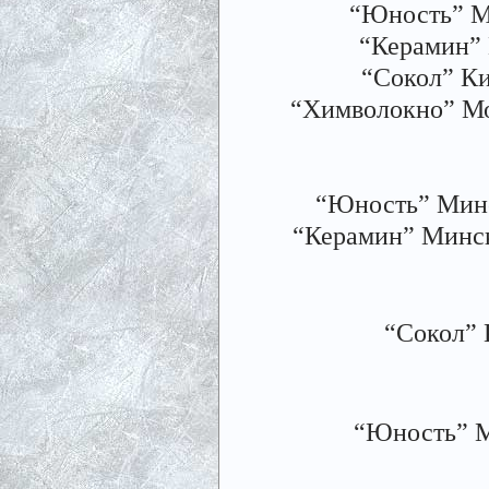
“Юность” Ми
“Керамин” М
“Сокол” Кие
“Химволокно” Моги
“Юность” Минск
“Керамин” Минск -
“Сокол” 
“Юность” Ми