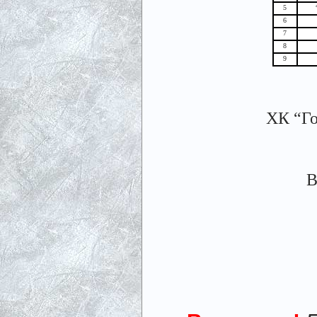
5
6
7
8
9
ХК “Го
В