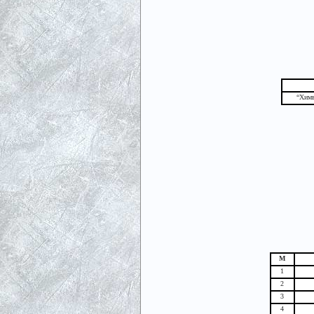
“Химв
М
1
2
3
4