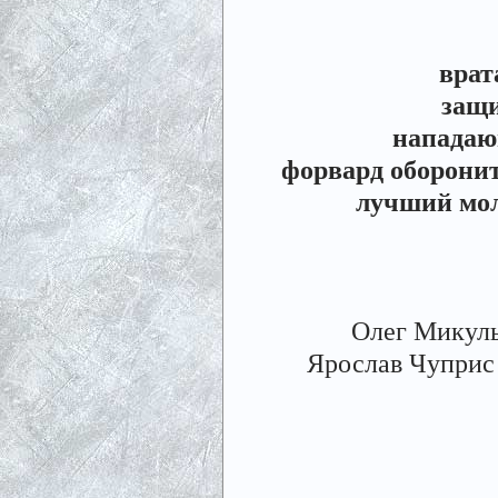
врат
защ
напада
форвард оборони
лучший мол
Олег Микуль
Ярослав Чуприс 