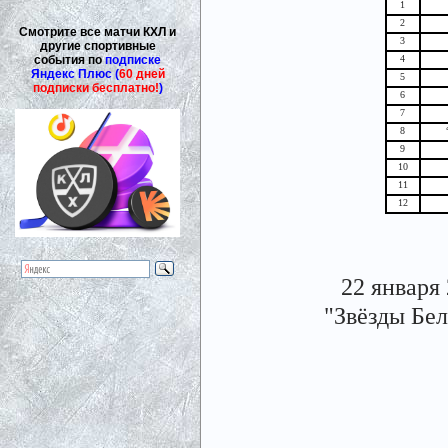
1
2
Смотрите все матчи КХЛ и
3
другие спортивные
события по
подписке
4
Яндекс Плюс (
60 дней
5
подписки бесплатно!
)
6
7
8
9
10
11
12
22 января 
"Звёзды Бело