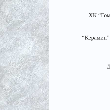
ХК “Гоме
“Керамин” 
Д