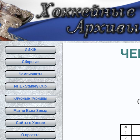
ЧЕ
ИИХФ
Сборные
Чемпионаты
NHL - Stanley Cup
Клубные Турниры
Матчи Всех Звезд
Сайты о Хоккее
М
1
О проекте
2