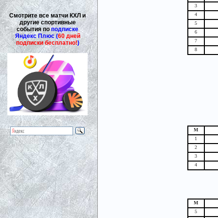
3
4
Смотрите все матчи КХЛ и
другие спортивные
5
события по
подписке
6
Яндекс Плюс (
60 дней
7
подписки бесплатно!
)
8
М
1
2
3
4
М
5