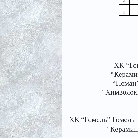
6
7
8
ХК “Гом
“Керамин
“Неман”
“Химволокн
ХК “Гомель” Гомель - 
“Керамин”