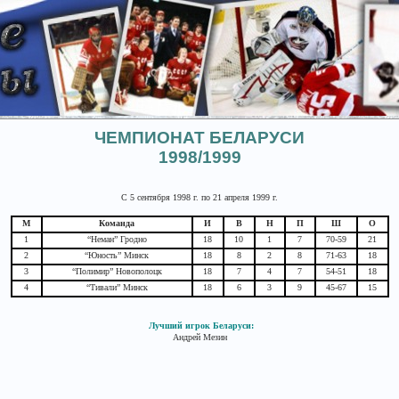
ЧЕМПИОНАТ БЕЛАРУСИ
1998/1999
С 5 сентября 1998 г. по 21 апреля 1999 г.
М
Команда
И
В
Н
П
Ш
О
1
“Неман” Гродно
18
10
1
7
70-59
21
2
“Юность” Минск
18
8
2
8
71-63
18
3
“Полимир” Новополоцк
18
7
4
7
54-51
18
4
“Тивали” Минск
18
6
3
9
45-67
15
Лучший игрок Беларуси:
Андрей Мезин