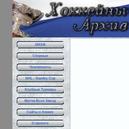
ИИХФ
Сборные
Чемпионаты
NHL - Stanley Cup
Клубные Турниры
Матчи Всех Звезд
Сайты о Хоккее
О проекте