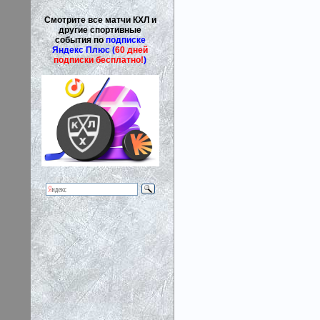
Смотрите все матчи КХЛ и
другие спортивные
события по
подписке
Яндекс Плюс (
60 дней
подписки бесплатно!
)