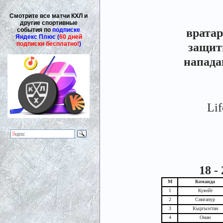
Смотрите все матчи КХЛ и
другие спортивные
врата
события по
подписке
Яндекс Плюс (
60 дней
подписки бесплатно!
)
защит
напад
Li
18 -
М
Команда
1
Кувейт
2
Сингапур
3
Кыргызстан
4
Оман