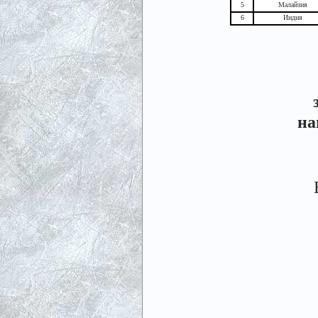
5
Малайзия
6
Индия
на