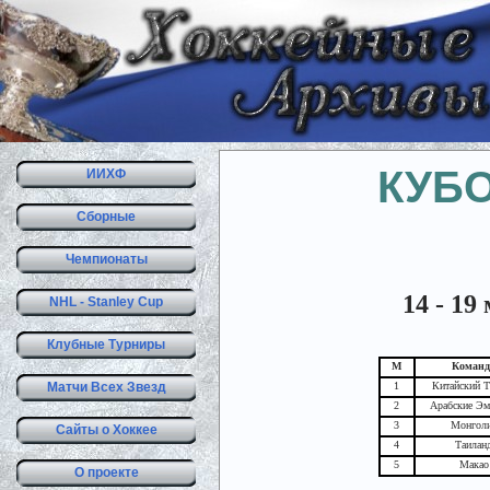
КУБО
ИИХФ
Сборные
Чемпионаты
14 - 19
NHL - Stanley Cup
Клубные Турниры
М
Команд
Матчи Всех Звезд
1
Китайский Т
2
Арабские Эм
3
Монгол
Сайты о Хоккее
4
Таилан
5
Макао
О проекте