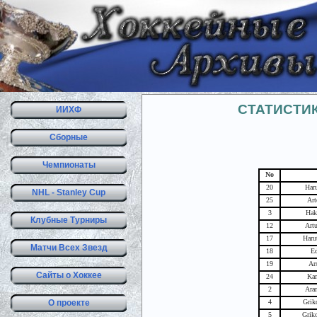
СТАТИСТИ
ИИХФ
Сборные
Чемпионаты
No
20
Har
NHL - Stanley Cup
25
Art
3
Hak
Клубные Турниры
12
Artu
17
Haru
Матчи Всех Звезд
18
Ed
19
Ar
Сайты о Хоккее
24
Kar
2
Ara
О проекте
4
Grik
5
Grik