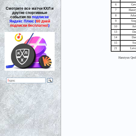
6
Gev
Смотрите все матчи КХЛ и
7
Harut
другие спортивные
8
Arka
события по
подписке
Яндекс Плюс (
60 дней
9
Ste
подписки бесплатно!
)
10
Art
13
Da
14
Dav
15
Su
21
Levo
Harutyun Qes