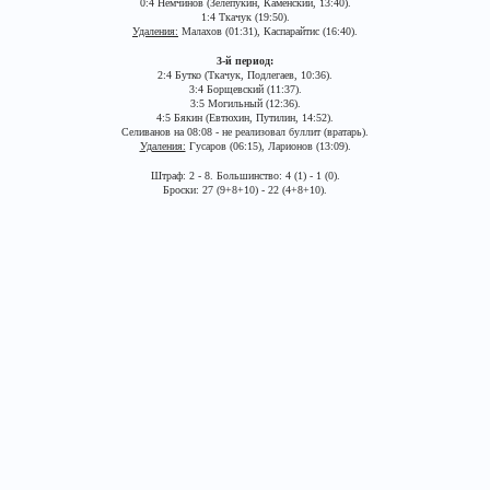
0:4 Немчинов (Зелепукин, Каменский, 13:40).
1:4 Ткачук (19:50).
Удаления:
Малахов (01:31), Каспарайтис (16:40).
3-й период:
2:4 Бутко (Ткачук, Подлегаев, 10:36).
3:4 Борщевский (11:37).
3:5 Могильный (12:36).
4:5 Бякин (Евтюхин, Путилин, 14:52).
Селиванов на 08:08 - не реализовал буллит (вратарь).
Удаления:
Гусаров (06:15), Ларионов (13:09).
Штраф: 2 - 8. Большинство: 4 (1) - 1 (0).
Броски: 27 (9+8+10) - 22 (4+8+10).