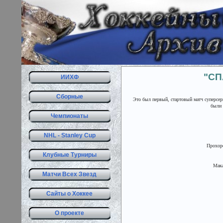
"СП
ИИХФ
Сборные
Это был первый, стартовый матч суперсер
были 
Чемпионаты
NHL - Stanley Cup
Прохоро
Клубные Турниры
Мака
Матчи Всех Звезд
Сайты о Хоккее
О проекте