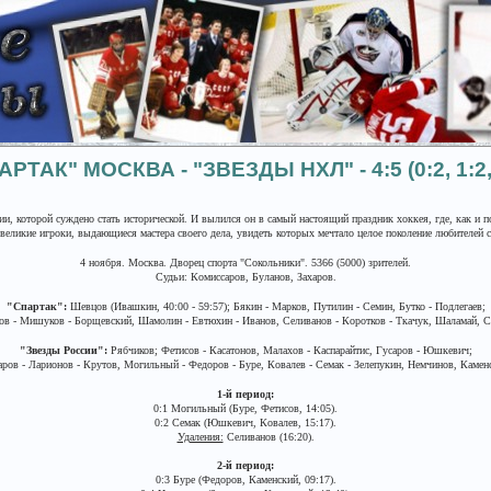
АРТАК" МОСКВА - "ЗВЕЗДЫ НХЛ" - 4:5 (0:2, 1:2, 
ии, которой суждено стать исторической. И вылился он в самый настоящий праздник хоккея, где, как и 
великие игроки, выдающиеся мастера своего дела, увидеть которых мечтало целое поколение любителей с
4 ноября. Москва. Дворец спорта "Сокольники". 5366 (5000) зрителей.
Судьи: Комиссаров, Буланов, Захаров.
"Спартак":
Шевцов (Ивашкин, 40:00 - 59:57); Бякин - Марков, Путилин - Семин, Бутко - Подлегаев;
в - Мишуков - Борщевский, Шамолин - Евтюхин - Иванов, Селиванов - Коротков - Ткачук, Шаламай, 
"Звезды России":
Рябчиков; Фетисов - Касатонов, Малахов - Каспарайтис, Гусаров - Юшкевич;
ров - Ларионов - Крутов, Могильный - Федоров - Буре, Ковалев - Семак - Зелепукин, Немчинов, Камен
1-й период:
0:1 Могильный (Буре, Фетисов, 14:05).
0:2 Семак (Юшкевич, Ковалев, 15:17).
Удаления:
Селиванов (16:20).
2-й период:
0:3 Буре (Федоров, Каменский, 09:17).