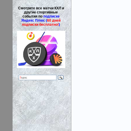
Смотрите все матчи КХЛ и
другие спортивные
события по
подписке
Яндекс Плюс (
60 дней
подписки бесплатно!
)