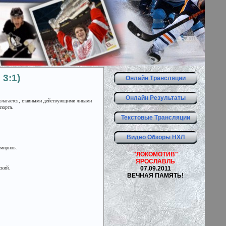
3:1)
Онлайн Трансляции
Онлайн Результаты
полагается, главными действующими лицами
порта.
Текстовые Трансляции
Видео Обзоры НХЛ
Смирнов.
"ЛОКОМОТИВ"
ЯРОСЛАВЛЬ
ский.
07.09.2011
ВЕЧНАЯ ПАМЯТЬ!