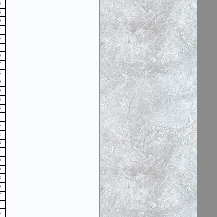
6
6
0
2
3
4
9
7
5
0
9
6
6
1
5
2
6
2
9
9
8
6
7
7
5