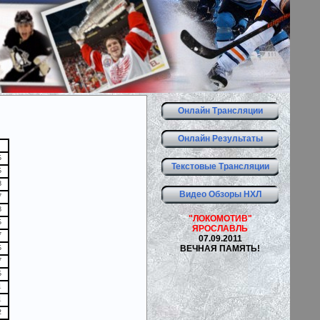
Онлайн Трансляции
Онлайн Результаты
5
Текстовые Трансляции
5
8
Видео Обзоры НХЛ
7
8
"ЛОКОМОТИВ"
5
ЯРОСЛАВЛЬ
7
07.09.2011
ВЕЧНАЯ ПАМЯТЬ!
5
7
5
1
1
2