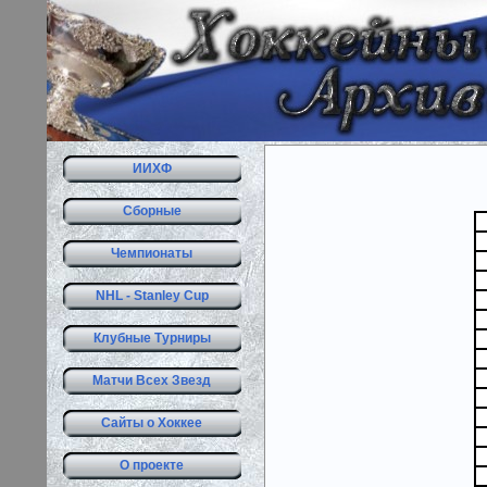
ИИХФ
Сборные
Чемпионаты
NHL - Stanley Cup
Клубные Турниры
Матчи Всех Звезд
Сайты о Хоккее
О проекте