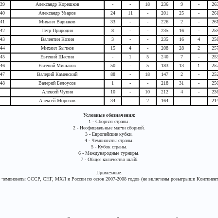
39
Александр Корешков
-
-
18
236
9
-
26
40
Александр Уваров
24
11
-
201
25
-
26
41
Михаил Варнаков
33
-
-
226
2
-
26
42
Петр Природин
8
-
-
235
16
-
25
43
Валентин Козин
3
-
-
235
16
4
25
44
Михаил Бычков
15
4
-
208
28
2
25
45
Евгений Шастин
-
1
5
240
7
-
25
46
Евгений Мишаков
50
-
5
183
13
1
25
47
Валерий Каменский
88
-
18
147
2
-
25
48
Валерий Белоусов
1
-
-
218
31
-
25
Алексей Чупин
10
-
10
212
4
-
23
Алексей Морозов
34
-
2
164
-
-
21
Условные обозначения:
1 - Сборная страны.
2 - Неофициальные матчи сборной.
3 - Европейские кубки.
4 - Чемпионаты страны.
5 - Кубок страны.
6 - Международные турниры.
7 - Общее количество шайб.
Примечание:
се чемпионаты СССР, СНГ, МХЛ и России по сезон 2007-2008 годов (не включены розыгрыши Континент