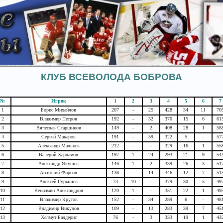
КЛУБ ВСЕВОЛОДА БОБРОВА
№
Игрок
1
2
3
4
5
6
7
1
Борис Михайлов
207
-
25
428
34
11
70
2
Владимир Петров
192
-
32
370
15
6
61
3
Вячеслав Старшинов
149
-
2
408
28
1
58
4
Сергей Макаров
191
-
59
322
5
-
57
5
Александр Мальцев
212
-
-
329
16
1
55
6
Валерий Харламов
197
1
24
293
21
9
54
7
Александр Якушев
146
1
2
339
26
3
51
8
Анатолий Фирсов
136
-
14
346
12
7
51
9
Алексей Гурышев
73
10
-
379
30
5
49
10
Вениамин Александров
120
1
-
351
22
1
49
11
Владимир Крутов
152
-
34
289
6
-
48
12
Владимир Викулов
109
-
13
283
39
7
45
13
Хелмут Балдерис
76
-
3
333
19
1
43