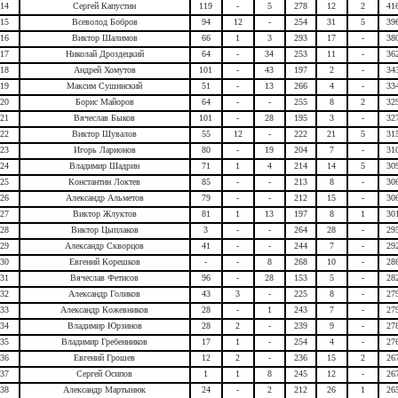
14
Сергей Капустин
119
-
5
278
12
2
41
15
Всеволод Бобров
94
12
-
254
31
5
39
16
Виктор Шалимов
66
1
3
293
17
-
38
17
Николай Дроздецкий
64
-
34
253
11
-
36
18
Андрей Хомутов
101
-
43
197
2
-
34
19
Максим Сушинский
51
-
13
266
4
-
33
20
Борис Майоров
64
-
-
255
8
2
32
21
Вячеслав Быков
101
-
28
195
3
-
32
22
Виктор Шувалов
55
12
-
222
21
5
31
23
Игорь Ларионов
80
-
19
204
7
-
31
24
Владимир Шадрин
71
1
4
214
14
5
30
25
Константин Локтев
85
-
-
213
8
-
30
26
Александр Альметов
79
-
-
212
15
-
30
27
Виктор Жлуктов
81
1
13
197
8
1
30
28
Виктор Цыплаков
3
-
-
264
28
-
29
29
Александр Скворцов
41
-
-
244
7
-
29
30
Евгений Корешков
-
-
8
268
10
-
28
31
Вячеслав Фетисов
96
-
28
153
5
-
28
32
Александр Голиков
43
3
-
225
8
-
27
33
Александр Кожевников
28
-
1
243
7
-
27
34
Владимир Юрзинов
28
2
-
239
9
-
27
35
Владимир Гребенников
17
1
-
254
4
-
27
36
Евгений Грошев
12
2
-
236
15
2
26
37
Сергей Осипов
1
1
8
245
12
-
26
38
Александр Мартынюк
24
-
2
212
26
1
26