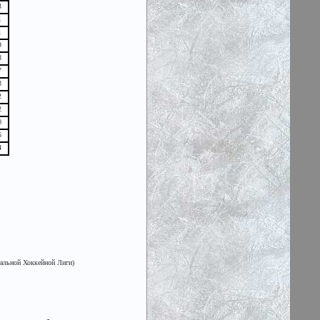
3
1
1
9
8
7
3
2
2
0
6
4
альной Хоккейной Лиги)