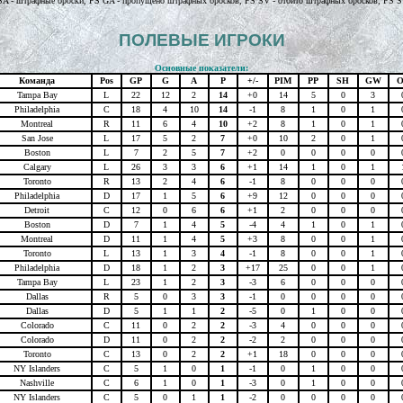
, PSA - штрафные броски, PS GA - пропущено штрафных бросков, PS SV - отбито штрафных бросков, PS
ПОЛЕВЫЕ ИГРОКИ
Основные показатели:
Команда
Pos
GP
G
A
P
+/-
PIM
PP
SH
GW
Tampa Bay
L
22
12
2
14
+0
14
5
0
3
Philadelphia
C
18
4
10
14
-1
8
1
0
1
Montreal
R
11
6
4
10
+2
8
1
0
1
San Jose
L
17
5
2
7
+0
10
2
0
1
Boston
L
7
2
5
7
+2
0
0
0
0
Calgary
L
26
3
3
6
+1
14
1
0
1
Toronto
R
13
2
4
6
-1
8
0
0
0
Philadelphia
D
17
1
5
6
+9
12
0
0
0
Detroit
C
12
0
6
6
+1
2
0
0
0
Boston
D
7
1
4
5
-4
4
1
0
1
Montreal
D
11
1
4
5
+3
8
0
0
1
Toronto
L
13
1
3
4
-1
8
0
0
1
Philadelphia
D
18
1
2
3
+17
25
0
0
1
Tampa Bay
L
23
1
2
3
-3
6
0
0
0
Dallas
R
5
0
3
3
-1
0
0
0
0
Dallas
D
5
1
1
2
-5
0
1
0
0
Colorado
C
11
0
2
2
-3
4
0
0
0
Colorado
D
11
0
2
2
-2
2
0
0
0
Toronto
C
13
0
2
2
+1
18
0
0
0
NY Islanders
C
5
1
0
1
-1
0
1
0
0
Nashville
C
6
1
0
1
-3
0
1
0
0
NY Islanders
C
5
0
1
1
-2
0
0
0
0