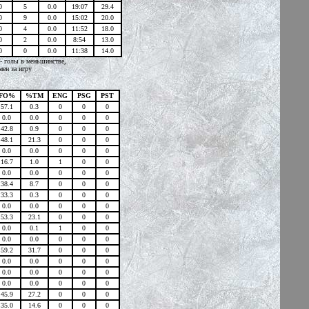
0
5
0.0
19:07
29.4
0
9
0.0
15:02
20.0
0
4
0.0
11:52
18.0
0
2
0.0
8:54
13.0
0
0
0.0
11:38
14.0
 - голы в меньшинстве,
мен за игру
FO%
%TM
ENG
PSG
PST
57.1
0.3
0
0
0
0.0
0.0
0
0
0
42.8
0.9
0
0
0
48.1
21.3
0
0
0
0.0
0.0
0
0
0
16.7
1.0
1
0
0
0.0
0.0
0
0
0
38.4
8.7
0
0
0
33.3
0.3
0
0
0
0.0
0.0
0
0
0
53.3
23.1
0
0
0
0.0
0.1
1
0
0
0.0
0.0
0
0
0
59.2
31.7
0
0
0
0.0
0.0
0
0
0
0.0
0.0
0
0
0
0.0
0.0
0
0
0
45.9
27.2
0
0
0
35.0
14.6
0
0
0