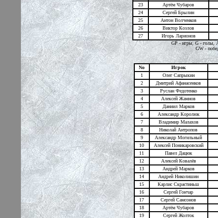
23
Артём Чубаров
24
Сергей Брылин
25
Антон Волченков
26
Виктор Козлов
27
Игорь Ларионов
GP - игры, G - голы, 
GW - побед
No
Игрок
1
Олег Сапрыкин
2
Дмитрий Афанасенков
3
Руслан Федотенко
4
Алексей Жамнов
5
Даниил Марков
6
Александр Королюк
7
Владимир Малахов
8
Николай Антропов
9
Александр Могильный
10
Алексей Поникаровский
11
Павел Дацюк
12
Алексей Ковалёв
13
Андрей Марков
14
Андрей Николишин
15
Карлис Скрастиньш
16
Сергей Гончар
17
Сергей Самсонов
18
Артём Чубаров
19
Сергей Жолток