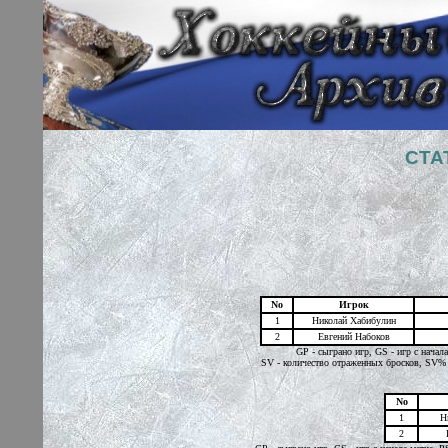
СТА
No
Игрок
1
Николай Хабибулин
2
Евгений Набоков
GP - сыграно игр, GS - игр с начал
SV - количество отраженных бросков, SV% 
No
1
Н
2