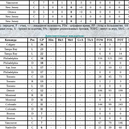
Vancouver
C
7
0
1
1
-3
0
0
0
0
New Jersey
C
5
0
0
0
+0
0
0
0
0
Ottawa
D
5
0
0
0
+0
6
0
0
0
New Jersey
C
2
0
0
0
-1
0
0
0
0
New Jersey
C
1
0
0
0
-1
0
0
0
0
A - передачи, P - очки, +/- - показатели полезности, PIM - штрафное время, PP - голы в большинстве, SH
ные голы, S - броски по воротам, S% - процент реализованных бросков, TOI/G - минут за игру, Sft/G - с
Дополнительные показатели:
Команда
Pos
GP
Hits
BkS
MsS
GvA
TkA
FOW
FOL
FOT
Calgary
L
26
-
-
-
-
-
4
3
7
Tampa Bay
L
23
-
-
-
-
-
0
0
0
Tampa Bay
L
22
-
-
-
-
-
6
8
14
Philadelphia
C
18
-
-
-
-
-
116
125
241
Philadelphia
D
18
-
-
-
-
-
0
0
0
San Jose
L
17
-
-
-
-
-
2
10
12
Philadelphia
D
17
-
-
-
-
-
0
0
0
Toronto
C
13
-
-
-
-
-
28
45
73
Toronto
R
13
-
-
-
-
-
1
2
3
Toronto
L
13
-
-
-
-
-
0
0
0
Detroit
C
12
-
-
-
-
-
106
93
199
Montreal
R
11
-
-
-
-
-
0
1
1
Montreal
D
11
-
-
-
-
-
0
0
0
Colorado
C
11
-
-
-
-
-
144
99
243
Colorado
D
11
-
-
-
-
-
0
0
0
Boston
D
7
-
-
-
-
-
0
0
0
Boston
L
7
-
-
-
-
-
0
0
0
Vancouver
C
7
-
-
-
-
-
67
79
146
Nashville
C
6
-
-
-
-
-
21
39
60