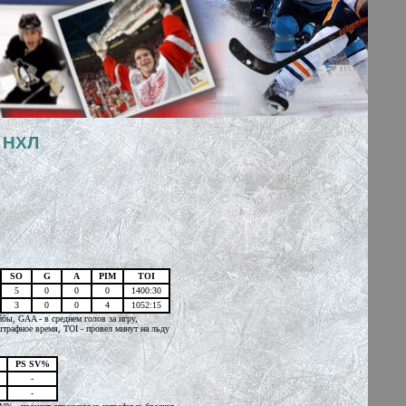
 НХЛ
SO
G
A
PIM
TOI
5
0
0
0
1400:30
3
0
0
4
1052:15
йбы, GAA - в среднем голов за игру,
трафное время, TOI - провел минут на льду
PS SV%
-
-