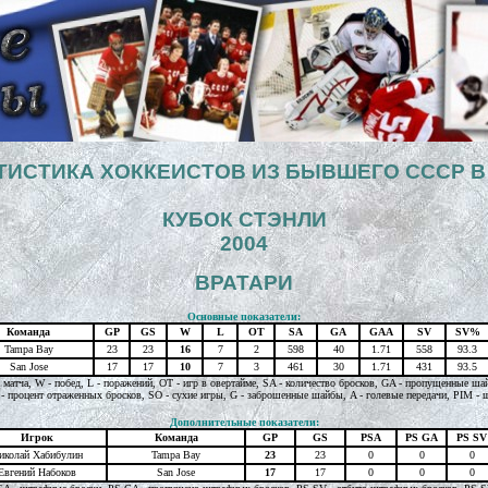
ТИСТИКА ХОККЕИСТОВ ИЗ БЫВШЕГО СССР В
КУБОК СТЭНЛИ
2004
ВРАТАРИ
Основные показатели:
Команда
GP
GS
W
L
OT
SA
GA
GAA
SV
SV%
Tampa Bay
23
23
16
7
2
598
40
1.71
558
93.3
San Jose
17
17
10
7
3
461
30
1.71
431
93.5
а матча, W - побед, L - поражений, OT - игр в овертайме, SA - количество бросков, GA - пропущенные ша
- процент отраженных бросков, SO - сухие игры, G - заброшенные шайбы, A - голевые передачи, PIM - ш
Дополнительные показатели:
Игрок
Команда
GP
GS
PSA
PS GA
PS SV
иколай Хабибулин
Tampa Bay
23
23
0
0
0
Евгений Набоков
San Jose
17
17
0
0
0