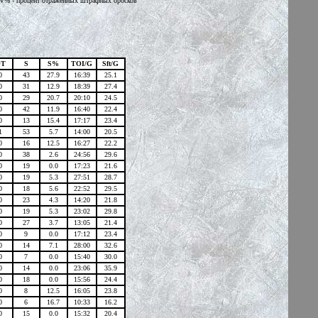
 SV% - процент отраженных штрафных бросков
OT
S
S%
TOI/G
Sft/G
0
43
27.9
16:39
25.1
0
31
12.9
18:39
27.4
0
29
20.7
20:10
24.5
0
42
11.9
16:40
22.4
0
13
15.4
17:17
23.4
1
53
5.7
14:00
20.5
0
16
12.5
16:27
22.2
0
38
2.6
24:56
29.6
0
19
0.0
17:23
21.6
0
19
5.3
27:51
28.7
0
18
5.6
22:52
29.5
0
23
4.
3
14:20
21.8
0
19
5.3
23:02
29.8
0
27
3.7
13:05
21.4
0
9
0.0
17:12
23.4
0
14
7.1
28:00
32.6
0
7
0.0
15:40
30.0
0
14
0.0
23:06
35.9
0
18
0.0
15:56
24.4
0
8
12.5
16:05
23.8
0
6
16.
7
10:33
16.2
0
15
0.0
15:32
20.4