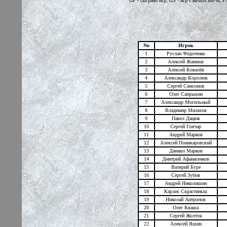
GP - сыграно игр, GS - игр с начала матча
No
Игрок
1
Руслан Федотенко
2
Алексей Жамнов
3
Алексей Ковалёв
4
Александр Королюк
5
Сергей Самсонов
6
Олег Сапрыкин
7
Александр Могильный
8
Владимир Малахов
9
Павел Дацюк
10
Сергей Гончар
11
Андрей Марков
12
Алексей Поникаровский
13
Даниил Марков
14
Дмитрий Афанасенков
15
Валерий Буре
16
Сергей Зубов
17
Андрей Николишин
18
Карлис Скрастиньш
19
Николай Антропов
20
Олег Кваша
2
1
Сергей Жолток
22
Алексей Яшин