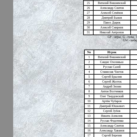
25
Виталий Вишневский
26
Александр Свитов
27
Алексей Семёнов
28
Дмитрий Быков
29
Павел Дацюк
30
Алексей Смирнов
31
Николай Антропов
GP - игры, G - голы, 
GW - побед
No
Игрок
1
Виталий Вишневский
2
Сандис Озолиньш
3
Руслан Салей
4
Станислав Чистов
5
Сергей Брылин
6
Сергей Жолток
7
Андрей Зюзин
8
Антон Волченков
9
Олег Твердовский
10
Артём Чубаров
11
Дмитрий Юшкевич
12
Сергей Зубов
13
Никита Алексеев
14
Руслан Федотенко
15
Александр Свитов
16
Александр Хаванов
17
Сергей Березин