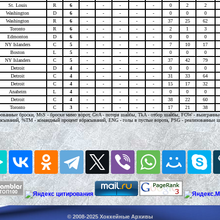
St. Louis
R
6
-
-
-
-
-
0
2
2
Washington
D
6
-
-
-
-
-
0
0
0
Washington
R
6
-
-
-
-
-
37
25
62
Toronto
R
6
-
-
-
-
-
2
1
3
Edmonton
D
6
-
-
-
-
-
0
0
0
NY Islanders
C
5
-
-
-
-
-
7
10
17
Boston
L
5
-
-
-
-
-
0
0
0
NY Islanders
C
5
-
-
-
-
-
37
42
79
Detroit
D
4
-
-
-
-
-
0
0
0
Detroit
C
4
-
-
-
-
-
31
33
64
Detroit
C
4
-
-
-
-
-
15
17
32
Anaheim
L
4
-
-
-
-
-
0
0
0
Detroit
C
4
-
-
-
-
-
38
22
60
Toronto
C
3
-
-
-
-
-
17
21
38
ированные броски, MsS - броски мимо ворот, GvA - потеря шайбы, TkA - отбор шайбы, FOW - выигранны
асываний, %TM - командный процент вбрасываний, ENG - голы в пустые ворота, PSG - реализованные 
© 2008-2025
Хоккейные Архивы