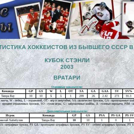
ТИСТИКА ХОККЕИСТОВ ИЗ БЫВШЕГО СССР В
КУБОК СТЭНЛИ
2003
ВРАТАРИ
Основные показатели:
Команда
GP
GS
W
L
OT
SA
GA
GAA
SV
SV%
Tampa Bay
10
10
5
5
1
299
26
2.42
273
91.3
а матча, W - побед, L - поражений, OT - игр в овертайме, SA - количество бросков, GA - пропущенные ша
- процент отраженных бросков, SO - сухие игры, G - заброшенные шайбы, A - голевые передачи, PIM - ш
Дополнительные показатели:
Игрок
Команда
GP
GS
PSA
PS GA
PS SV
иколай Хабибулин
Tampa Bay
10
10
1
0
1
, PSA - штрафные броски, PS GA - пропущено штрафных бросков, PS SV - отбито штрафных бросков, PS