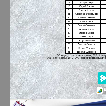
18
Валерий Буре
19
Сергей Гончар
20
Дайнюс Зубрус
21
Александр Могильный
22
Алексей Семёнов
23
Олег Кваша
24
Сергей Самсонов
25
Алексей Яшин
26
Дмитрий Быков
27
Павел Дацюк
28
Игорь Ларионов
29
Алексей Смирнов
30
Сергей Фёдоров
31
Николай Антропов
GP - игры, Hits - силовые приемы, BkS - блок
FOT - всего вбрасываний, FO% - процент выигранных вбр