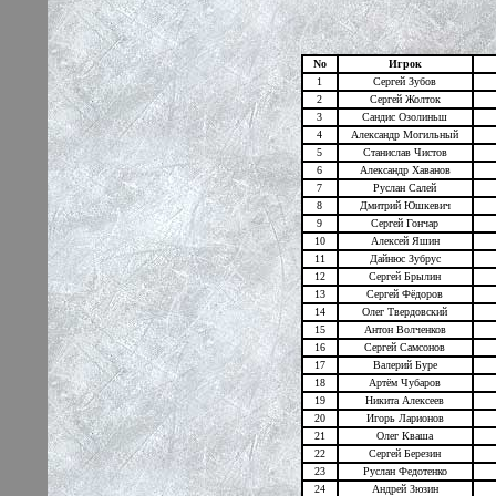
No
Игрок
1
Сергей Зубов
2
Сергей Жолток
3
Сандис Озолиньш
4
Александр Могильный
5
Станислав Чистов
6
Александр Хаванов
7
Руслан Салей
8
Дмитрий Юшкевич
9
Сергей Гончар
10
Алексей Яшин
11
Дайнюс Зубрус
12
Сергей Брылин
13
Сергей Фёдоров
14
Олег Твердовский
15
Антон Волченков
16
Сергей Самсонов
17
Валерий Буре
18
Артём Чубаров
19
Никита Алексеев
20
Игорь Ларионов
21
Олег Кваша
22
Сергей Березин
23
Руслан Федотенко
24
Андрей Зюзин