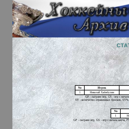
СТА
No
Игрок
1
Николай Хабибулин
GP - сыграно игр, GS - игр с начал
SV - количество отраженных бросков, SV% 
No
1
Н
GP - сыграно игр, GS - игр с начала матча