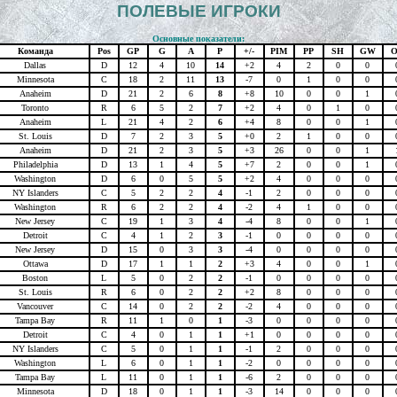
ПОЛЕВЫЕ ИГРОКИ
Основные показатели:
Команда
Pos
GP
G
A
P
+/-
PIM
PP
SH
GW
Dallas
D
12
4
10
14
+2
4
2
0
0
Minnesota
C
18
2
11
13
-7
0
1
0
0
Anaheim
D
21
2
6
8
+8
10
0
0
1
Toronto
R
6
5
2
7
+2
4
0
1
0
Anaheim
L
21
4
2
6
+4
8
0
0
1
St. Louis
D
7
2
3
5
+0
2
1
0
0
Anaheim
D
21
2
3
5
+3
26
0
0
1
Philadelphia
D
13
1
4
5
+7
2
0
0
1
Washington
D
6
0
5
5
+2
4
0
0
0
NY Islanders
C
5
2
2
4
-1
2
0
0
0
Washington
R
6
2
2
4
-2
4
1
0
0
New Jersey
C
19
1
3
4
-4
8
0
0
1
Detroit
C
4
1
2
3
-1
0
0
0
0
New Jersey
D
15
0
3
3
-4
0
0
0
0
Ottawa
D
17
1
1
2
+3
4
0
0
1
Boston
L
5
0
2
2
-1
0
0
0
0
St. Louis
R
6
0
2
2
+2
8
0
0
0
Vancouver
C
14
0
2
2
-2
4
0
0
0
Tampa Bay
R
11
1
0
1
-3
0
0
0
0
Detroit
C
4
0
1
1
+1
0
0
0
0
NY Islanders
C
5
0
1
1
-1
2
0
0
0
Washington
L
6
0
1
1
-2
0
0
0
0
Tampa Bay
L
11
0
1
1
-6
2
0
0
0
Minnesota
D
18
0
1
1
-3
14
0
0
0