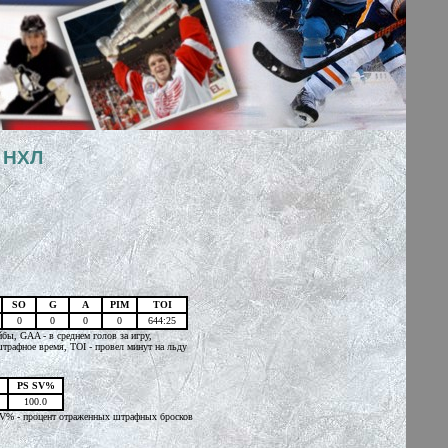
 НХЛ
SO
G
A
PIM
TOI
0
0
0
0
644:25
йбы, GAA - в среднем голов за игру,
трафное время, TOI - провел минут на льду
PS SV%
100.0
 SV% - процент отраженных штрафных бросков