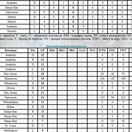
Anaheim
D
21
0
1
1
-3
6
0
0
0
Tampa Bay
C
7
0
0
0
-2
6
0
0
0
Edmonton
D
6
0
0
0
-1
0
0
0
0
Detroit
D
4
0
0
0
-2
0
0
0
0
Detroit
C
4
0
0
0
-3
0
0
0
0
Anaheim
L
4
0
0
0
+0
2
0
0
0
Toronto
C
3
0
0
0
-3
0
0
0
0
A - передачи, P - очки, +/- - показатели полезности, PIM - штрафное время, PP - голы в большинстве, SH
ные голы, S - броски по воротам, S% - процент реализованных бросков, TOI/G - минут за игру, Sft/G - с
Дополнительные показатели:
Команда
Pos
GP
Hits
BkS
MsS
GvA
TkA
FOW
FOL
FOT
Anaheim
D
21
-
-
-
-
-
0
0
0
Anaheim
D
21
-
-
-
-
-
0
0
0
Anaheim
D
21
-
-
-
-
-
0
0
0
Anaheim
L
21
-
-
-
-
-
0
1
1
New Jersey
C
19
-
-
-
-
-
26
49
75
Minnesota
C
18
-
-
-
-
-
106
142
248
Minnesota
D
18
-
-
-
-
-
0
0
0
Ottawa
D
17
-
-
-
-
-
0
0
0
New Jersey
D
15
-
-
-
-
-
0
0
0
Vancouver
C
14
-
-
-
-
-
127
94
221
Philadelphia
D
13
-
-
-
-
-
0
0
0
Dallas
D
12
-
-
-
-
-
0
0
0
Tampa Bay
R
11
-
-
-
-
-
1
3
4
Tampa Bay
L
11
-
-
-
-
-
1
2
3
Tampa Bay
C
7
-
-
-
-
-
11
22
33
St. Louis
D
7
-
-
-
-
-
0
0
0
Washington
L
6
-
-
-
-
-
1
2
3