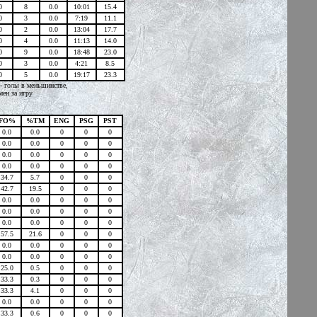
0
8
0.0
10:01
15.4
0
3
0.0
7:19
11.1
0
2
0.0
13:04
17.7
0
4
0.0
11:13
14.0
0
9
0.0
18:48
23.0
0
3
0.0
4:21
8.5
0
5
0.0
19:17
23.3
 - голы в меньшинстве,
мен за игру
FO%
%TM
ENG
PSG
PST
0.0
0.0
0
0
0
0.0
0.0
0
0
0
0.0
0.0
0
0
0
0.0
0.0
0
0
0
34.7
5.7
0
0
0
42.7
19.5
0
0
0
0.0
0.0
0
0
0
0.0
0.0
0
0
0
0.0
0.0
0
0
0
57.5
21.6
0
0
0
0.0
0.0
0
0
0
0.0
0.0
0
0
0
25.0
0.5
0
0
0
33.3
0.3
0
0
0
33.3
4.1
0
0
0
0.0
0.0
0
0
0
33.3
0.6
0
0
0