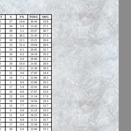
OT
S
S%
TOI/G
Sft/G
0
27
14.8
30:44
33.8
0
34
5.9
15:43
27.1
0
39
5.1
23:37
30.7
0
13
38.5
21:43
27.3
0
33
12.1
13:21
20.0
0
13
15.4
19:04
28.0
1
33
6.1
26:05
32.7
0
16
6.3
24:19
29.3
0
15
0.0
29:00
31.2
0
20
10.0
21:05
28.0
0
9
22.2
21:30
28.3
0
25
4.0
17:02
24.4
0
14
7.1
22:06
28.5
0
5
0.0
15:06
20.5
0
17
5.9
13:31
20.8
0
10
0.0
17:07
22.0
0
13
0.0
11:14
17.0
0
18
0.0
14:56
24.3
0
13
7.7
10:11
15.7
0
6
0.0
15:10
19.3
0
11
0.0
16:25
28.0
0
15
0.0
11:51
16.7
0
17
0.0
13:58
19.8
0
30
0.0
23:06
33.3