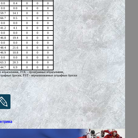
0.0
0.4
0
0
0
0.0
0.0
0
0
0
59.7
14.1
0
0
1
66.7
0.5
1
0
0
0.0
0.0
0
0
0
41.2
4.1
0
0
0
0.0
0.0
0
0
0
46.8
19.4
0
0
0
0.0
0.0
0
0
0
48.4
21.6
0
0
0
46.9
10.8
0
0
0
0.0
0.0
0
0
0
63.3
20.3
0
0
0
44.7
6.9
0
0
0
е вбрасывания, FOL - проигранные вбрасывания,
штрафные броски, PST - нереализованные штрафные броски