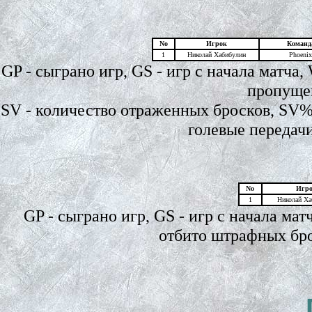
No
Игрок
Команд
1
Николай Хабибулин
Phoenix
GP - сыграно игр, GS - игр с начала матча,
пропущен
SV - количество отраженных бросков, SV% 
голевые передачи
No
Игр
1
Николай Ха
GP - сыграно игр, GS - игр с начала м
отбито штрафных бр