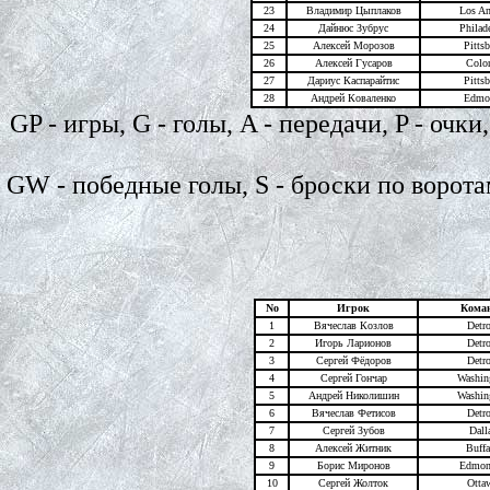
23
Владимир Цыплаков
Los An
24
Дайнюс Зубрус
Philad
25
Алексей Морозов
Pitts
26
Алексей Гусаров
Colo
27
Дариус Каспарайтис
Pitts
28
Андрей Коваленко
Edmo
GP - игры, G - голы, A - передачи, P - очк
GW - победные голы, S - броски по воротам
No
Игрок
Кома
1
Вячеслав Козлов
Detro
2
Игорь Ларионов
Detro
3
Сергей Фёдоров
Detro
4
Сергей Гончар
Washin
5
Андрей Николишин
Washin
6
Вячеслав Фетисов
Detro
7
Сергей Зубов
Dall
8
Алексей Житник
Buffa
9
Борис Миронов
Edmon
10
Сергей Жолток
Otta