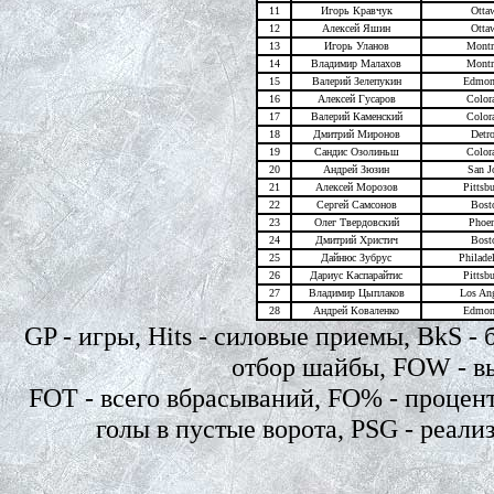
11
Игорь Кравчук
Otta
12
Алексей Яшин
Otta
13
Игорь Уланов
Montr
14
Владимир Малахов
Montr
15
Валерий Зелепукин
Edmon
16
Алексей Гусаров
Color
17
Валерий Каменский
Color
18
Дмитрий Миронов
Detro
19
Сандис Озолиньш
Color
20
Андрей Зюзин
San J
21
Алексей Морозов
Pittsb
22
Сергей Самсонов
Bost
23
Олег Твердовский
Phoe
2
4
Дмитрий Христич
Bost
25
Дайнюс Зубрус
Philade
26
Дариус Каспарайтис
Pittsb
27
Владимир Цыплаков
Los Ang
28
Андрей Коваленко
Edmon
GP - игры, Hits - силовые приемы, BkS -
отбор шайбы, FOW - в
FOT - всего вбрасываний, FO% - проце
голы в пустые ворота, PSG - реа