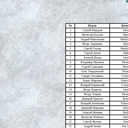
No
Игрок
Кома
1
Сергей Фёдоров
Detr
2
Вячеслав Козлов
Detr
3
Андрей Николишин
Washi
4
Игорь Ларионов
Detr
5
Сергей Гончар
Washi
6
Сергей Зубов
Dal
7
Алексей Яшин
Ott
8
Владимир Малахов
Mont
9
Сергей Самсонов
Bos
10
Олег Твердовский
Phoe
11
Сандис Озолиньш
Colo
12
Борис Миронов
Edmo
13
Валерий Каменский
Colo
14
Игорь Кравчук
Ott
15
Игорь Уланов
Mont
16
Дмитрий Христич
Bos
17
Валерий Зелепукин
Edmo
18
Дмитрий Миронов
Detr
19
Алексей Житник
Buff
20
Вячеслав Фетисов
Detr
21
Сергей Жолток
Ott
22
Андрей Зюзин
San 