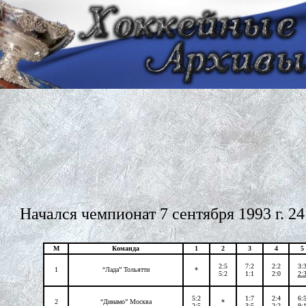
Начался чемпионат 7 сентября 1993 г. 2
М
Команда
1
2
3
4
5
2:5
7:2
2:2
3:
1
“Лада” Тольятти
*
5:2
1:1
2:0
2:
5:2
1:7
2:4
6:
2
“Динамо” Москва
*
2:5
3:5
2:2
9: