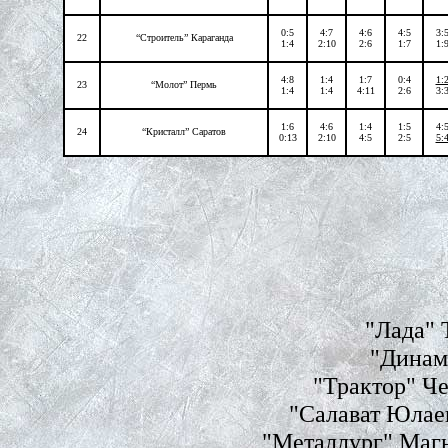
0:5
4:7
4:6
4:5
3:
22
“Строитель” Караганда
1:4
2:10
2:6
1:7
1:
4:8
1:4
1:7
0:4
1:
23
“Молот” Пермь
1:4
1:4
4:11
2:6
3:
1:6
4:6
1:4
1:5
4:
24
“Кристалл” Саратов
0:13
2:10
4:5
2:5
5:
"Лада" 
"Динамо
"Трактор" Че
"Салават Юлаев
"Металлург" Магн