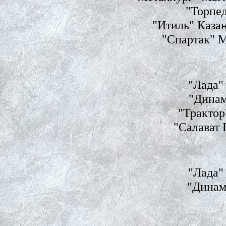
"Торпед
"Итиль" Казан
"Спартак" М
"Лада" 
"Динам
"Трактор
"Салават 
"Лада" 
"Динамо