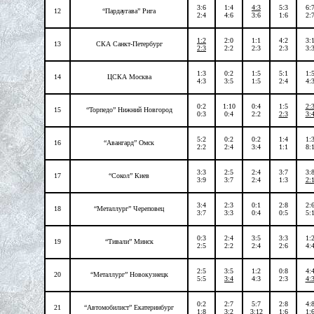
3:6
1:4
4:3
5:3
6:
12
“Пардаугава” Рига
2:4
4:6
3:6
1:6
2:
1:2
2:0
1:1
4:2
3:
13
СКА Санкт-Петербург
2:3
2:2
2:3
2:3
3:
1:3
0:2
1:5
5:1
1:
14
ЦСКА Москва
4:3
3:5
1:5
2:4
4:
0:2
1:10
0:4
1:5
2:
15
“Торпедо” Нижний Новгород
0:3
0:4
2:2
2:3
3:
5:2
0:2
0:2
1:4
1:
16
“Авангард” Омск
2:2
2:4
3:4
1:1
8:
3:3
2:5
2:4
3:7
3:
17
“Сокол” Киев
3:9
3:7
2:4
1:3
2:
3:4
2:3
0:1
2:8
2:
18
“Металлург” Череповец
3:7
3:3
0:4
0:5
5:
0:3
2:4
3:5
3:3
1:
19
“Тивали” Минск
2:5
2:2
2:4
2:6
4:
2:5
3:5
1:2
0:8
4:
20
“Металлург” Новокузнецк
5:5
3:4
4:3
2:3
4:
0:2
2:7
5:7
2:8
4:
21
“Автомобилист” Екатеринбург
1:8
3:2
3:12
1:6
1: