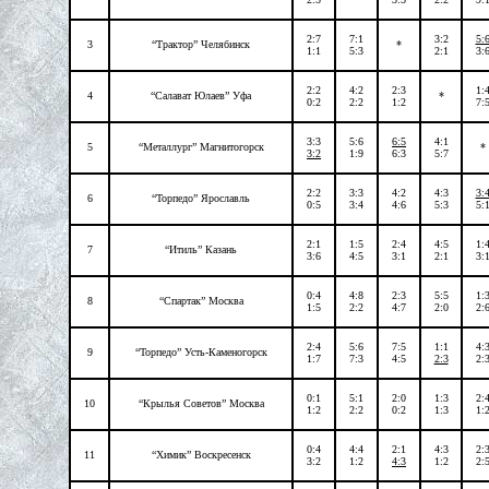
2:7
7:1
3:2
5:
3
“Трактор” Челябинск
*
1:1
5:3
2:1
3:
2:2
4:2
2:3
1:
4
“Салават Юлаев” Уфа
*
0:2
2:2
1:2
7:
3:3
5:6
6:5
4:1
5
“Металлург” Магнитогорск
*
3:2
1:9
6:3
5:7
2:2
3:3
4:2
4:3
3:
6
“Торпедо” Ярославль
0:5
3:4
4:6
5:3
5:
2:1
1:5
2:4
4:5
1:
7
“Итиль” Казань
3:6
4:5
3:1
2:1
3:
0:4
4:8
2:3
5:5
1:
8
“Спартак” Москва
1:5
2:2
4:7
2:0
2:
2:4
5:6
7:5
1:1
4:
9
“Торпедо” Усть-Каменогорск
1:7
7:3
4:5
2:3
2:
0:1
5:1
2:0
1:3
2:
10
“Крылья Советов” Москва
1:2
2:2
0:2
1:3
1:
0:4
4:4
2:1
4:3
2:
11
“Химик” Воскресенск
3:2
1:2
4:3
1:2
2: