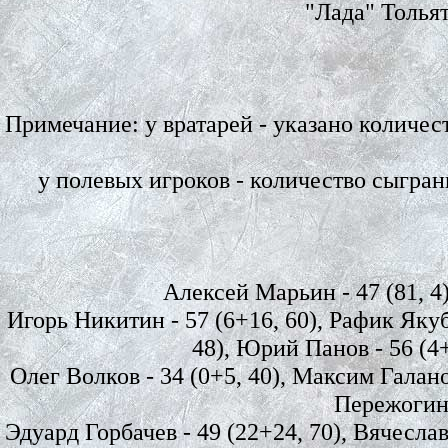
"Лада" Тольятт
Примечание: у вратарей - указано количе
у полевых игроков - количество сыгра
Алексей Марьин - 47 (81, 4)
Игорь Никитин - 57 (6+16, 60), Рафик Якубо
48), Юрий Панов - 56 (4+6
Олег Волков - 34 (0+5, 40), Максим Галанов
Пережогин 
Эдуард Горбачев - 49 (22+24, 70), Вячесла