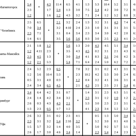
5:4
4:3
11:4
6:5
4:1
1:3
5:3
10:4
5:2
3:1
4:
Магнитогорск
*
2:3
1:7
5:4
1:3
3:0
7:5
5:4
4:2
3:0
7:2
9:
1:2
1:6
1:2
4:3
3:2
7:1
2:4
1:2
5:2
8:0
3:
2:5
6:5
2:1
3:2
2:4
1:3
3:2
3:1
4:3
7:4
4:
7:0
3:4
3:2
4:10
2:4
2:3
1:0
3:1
3:1
3:1
5:
” Челябинск
*
2:3
7:1
3:1
0:4
3:4
2:3
3:4
3:0
4:2
2:0
6:
1:4
6:1
3:5
5:6
5:6
0:3
3:0
2:5
2:3
4:1
2:
2:1
1:8
1:2
5:6
1:3
2:0
4:3
4:5
5:1
3:4
1:
1:2
4:11
2:3
3:5
4:3
4:5
0:2
3:1
2:1
4:3
6:
анты-Мансийск
*
2:3
4:5
1:3
3:0
3:4
4:1
8:3
2:1
2:6
4:2
3:
1:2
2:1
5:3
5:4
7:1
6:4
2:4
5:0
6:2
7:2
2:
2:4
5:2
2:3
6:5
7:0
3:2
3:1
0:2
4:1
3:1
9:
1:2
5:6
10:4
5:3
2:3
10:2
4:2
5:3
3:0
2:4
6:
зань
*
0:5
3:1
4:0
0:3
1:2
0:4
3:2
4:1
3:6
3:1
4:
2:4
3:4
6:5
4:5
2:1
4:3
2:5
2:5
2:1
3:4
6:
3:4
6:4
4:2
3:1
0:7
1:4
3:1
2:3
6:3
5:1
4:
2:4
1:4
4:2
3:4
3:2
2:3
3:1
1:2
1:0
1:2
2:
еринбург
*
2:6
0:3
4:3
4:3
2:1
5:3
3:0
2:3
2:1
3:1
4:
1:3
2:3
6:5
1:7
1:2
4:1
2:3
3:4
5:2
5:2
2:
2:6
3:2
3:1
0:2
2:3
4:1
0:5
1:3
5:0
3:4
5:
2:3
3:1
3:2
5:4
2:10
3:2
5:2
3:0
0:1
4:0
3:
 Уфа
*
1:5
5:7
3:2
1:4
4:0
3:5
5:0
9:2
5:7
5:1
3:
2:6
1:7
3:0
4:6
3:4
1:4
2:3
5:4
2:4
2:3
3: