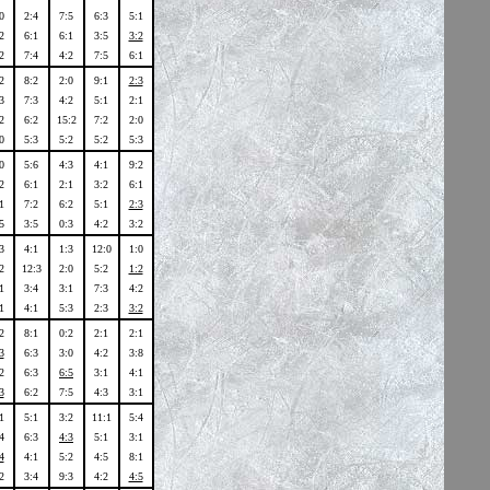
0
2:4
7:5
6:3
5:1
2
6:1
6:1
3:5
3:2
2
7:4
4:2
7:5
6:1
2
8:2
2:0
9:1
2:3
3
7:3
4:2
5:1
2:1
2
6:2
15:2
7:2
2:0
0
5:3
5:2
5:2
5:3
0
5:6
4:3
4:1
9:2
2
6:1
2:1
3:2
6:1
1
7:2
6:2
5:1
2:3
5
3:5
0:3
4:2
3:2
3
4:1
1:3
12:0
1:0
2
12:3
2:0
5:2
1:2
1
3:4
3:1
7:3
4:2
1
4:1
5:3
2:3
3:2
2
8:1
0:2
2:1
2:1
3
6:3
3:0
4:2
3:8
2
6:3
6:5
3:1
4:1
3
6:2
7:5
4:3
3:1
1
5:1
3:2
11:1
5:4
4
6:3
4:3
5:1
3:1
4
4:1
5:2
4:5
8:1
2
3:4
9:3
4:2
4:5