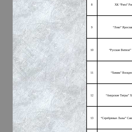
8
ХК “Рига” Ри
9
“Локо” Яросла
10
“Русские Витязи”
11
“Химик” Воскрес
12
“Амурские Тигры” Х
13
“Серебряные Львы” Сан