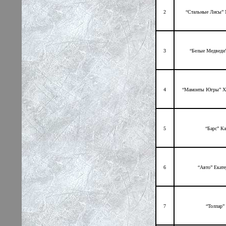
2
“Стальные Лисы” 
3
“Белые Медведи
4
“Мамонты Югры” Х
5
“Барс” Ка
6
“Авто” Екат
7
“Толпар”