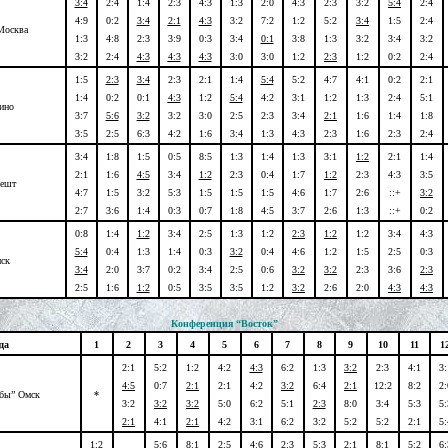
3:4
2:4
1:4
2:3
4:3
1:3
2:0
4:3
2:3
3:2
5:4
2:4
4:9
0:2
3:4
2:1
4:3
3:2
7:2
1:2
5:2
3:4
1:5
2:4
Москва
1:3
4:8
2:3
3:9
0:3
3:4
0:1
3:8
1:3
3:2
3:4
3:2
3:2
2:4
4:3
4:3
4:3
3:0
3:0
1:2
2:3
1:2
0:2
2:4
1:5
2:3
3:4
2:3
2:1
1:4
5:4
5:2
4:7
4:1
0:2
2:1
1:4
0:2
0:1
4:3
1:2
5:4
4:2
3:1
1:2
1:3
2:4
5:1
ино
3:7
5:6
3:2
3:2
3:0
2:5
2:3
3:4
2:1
1:6
1:4
1:8
3:5
2:5
6:3
4:2
1:6
3:4
1:3
4:3
2:3
1:6
2:3
2:4
3:4
1:8
1:5
0:5
8:5
1:3
1:4
1:3
3:1
1:2
2:1
1:4
2:1
1:6
4:5
3:4
1:2
2:3
0:4
1:7
1:2
2:3
4:3
3:5
пешт
4:7
1:5
3:2
5:3
1:5
1:5
1:5
4:6
1:7
2:6
::+
3:2
2:7
3:6
1:4
0:3
0:7
1:8
4:5
3:7
2:6
1:3
::+
0:2
0:8
1:4
1:2
3:4
2:5
1:3
1:2
2:3
1:2
1:2
3:4
4:3
5:4
0:4
1:3
1:4
0:3
3:2
0:4
4:6
1:2
1:5
2:5
0:3
ск
3:4
2:0
3:7
0:2
3:4
2:5
0:6
3:2
3:2
2:3
3:6
2:3
2:5
1:6
1:2
0:5
3:5
3:5
1:2
3:2
2:6
2:0
4:3
4:3
Конференция “Восток”
да
1
2
3
4
5
6
7
8
9
10
11
1
2:1
5:2
1:2
4:2
4:3
6:2
1:3
3:2
2:3
4:1
3:
4:5
0:7
2:1
2:1
4:2
3:2
6:4
2:1
12:2
8:2
2:
ебы” Омск
*
3:2
3:2
3:2
5:0
6:2
5:1
2:3
8:0
3:4
5:3
5:
2:1
4:1
2:1
4:2
3:1
6:2
3:2
5:2
5:2
2:1
5:
1:2
5:6
8:1
2:5
4:6
2:3
5:3
2:1
8:1
5:2
6: