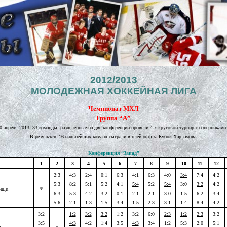
2012/2013
МОЛОДЕЖНАЯ ХОККЕЙНАЯ ЛИГА
Чемпионат МХЛ
Группа “A”
30 апреля 2013. 33 команды, разделенные на две конференции провели 4-х круговой турнир с соперниками
В результате 16 сильнейших команд сыграли в плей-офф за Кубок Харламова.
Конференция “Запад”
1
2
3
4
5
6
7
8
9
10
11
12
2:3
4:3
2:4
0:1
6:3
4:1
6:3
4:0
3:4
7:4
4:2
5:3
8:2
5:1
5:2
4:1
5:4
5:2
5:4
3:0
3:2
4:2
тищи
*
6:3
5:3
4:2
3:2
0:1
2:1
2:1
3:0
1:5
6:2
3:4
5:6
2:1
1:3
1:5
3:4
1:5
2:3
3:1
1:4
8:4
4:2
3:2
1:2
3:2
3:2
1:2
3:2
6:0
2:3
1:2
2:3
3:2
3:5
4:3
4:2
1:4
3:5
4:3
3:4
1:2
5:3
2:0
5:1