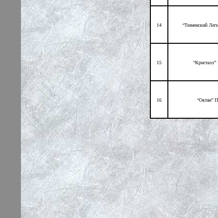
14
“Тюменский Лег
15
“Кристалл”
16
“Октан” 