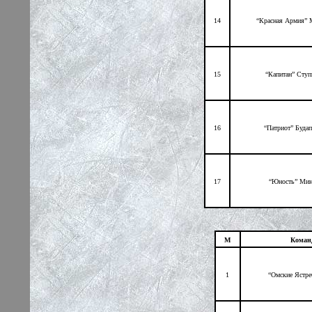
14
“Красная Армия” 
15
“Капитан” Ступ
16
“Патриот” Буда
17
“Юность” Мин
М
Коман
1
“Омские Ястр