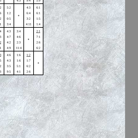
3
4:3
9:4
5:9
2
5:2
4:3
6:1
6
1:2
6:4
6:1
*
2
0:5
3:2
1:5
1
3:4
4:11
1:4
4
4:3
3:4
2:1
3
4:7
4:6
7:1
*
2
4:2
2:3
2:6
1
4:9
11:4
6:2
3
4:6
1:6
1:2
5
4:3
1:6
1:7
*
2
3:5
5:1
6:2
3
9:5
4:1
2:6