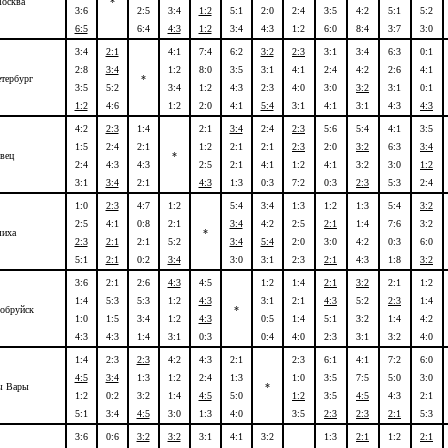
осква
*
3:6
2:5
3:4
1:2
5:1
2:0
2:4
3:5
4:2
5:1
5:2
6:5
6:4
4:3
1:2
3:4
4:3
1:2
6:0
8:4
3:7
3:0
3:4
2:1
4:1
7:4
6:2
3:2
2:3
3:1
3:4
6:3
0:1
2:8
3:4
1:2
8:0
3:5
3:1
4:1
2:4
4:2
2:6
4:1
тербург
*
3:5
5:2
3:4
1:2
4:3
2:3
4:0
3:0
3:2
3:1
0:1
1:2
4:6
1:2
2:0
4:1
5:4
3:1
4:1
3:1
4:3
4:3
4:2
2:3
1:4
2:1
3:4
2:4
2:3
5:6
5:4
4:1
3:5
1:5
2:4
2:1
1:2
2:1
2:1
2:3
2:0
3:2
6:3
3:4
вец
*
2:4
4:3
4:3
2:5
2:1
4:1
1:2
4:1
3:2
3:0
1:2
3:1
3:4
2:1
4:3
1:3
0:3
7:2
0:3
2:3
5:3
2:4
1:0
2:3
4:7
1:2
5:4
3:4
1:3
1:2
1:3
5:4
3:2
2:5
4:1
0:8
2:1
3:4
4:2
2:5
2:1
1:4
7:6
3:2
иха
*
2:3
2:1
2:1
5:2
3:4
5:4
2:0
3:0
4:2
0:3
6:0
5:1
2:1
0:2
3:4
3:0
3:1
2:3
2:1
4:3
1:8
3:2
3:6
2:1
2:6
4:3
4:5
1:2
1:4
2:1
3:2
2:1
1:2
1:4
5:3
5:3
1:2
4:3
3:1
2:1
4:3
5:2
2:3
1:4
обруйск
*
1:0
1:5
3:4
1:2
4:3
0:5
1:4
5:1
3:2
1:4
4:2
4:3
4:3
1:4
3:1
0:3
0:4
4:0
2:3
3:1
3:2
4:0
1:4
2:3
2:3
4:2
4:3
2:1
2:3
6:1
4:1
7:2
6:0
4:5
3:4
1:3
1:2
2:4
1:3
1:0
3:5
7:5
5:0
3:0
ы Вары
*
1:2
0:2
3:2
1:4
4:5
5:0
1:2
3:5
4:5
4:3
2:1
5:1
3:4
4:5
3:0
1:3
4:0
3:5
2:3
2:3
2:1
5:3
3:6
0:6
3:2
3:2
3:1
4:1
3:2
1:3
2:1
1:2
2:1