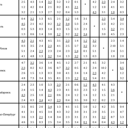
2:5
4:3
1:4
3:2
5:2
1:2
0:1
4:2
2:3
2:4
3:2
га
*
1:2
4:2
0:4
2:1
0:2
4:1
2:1
1:2
1:0
4:1
4:1
3:2
2:1
1:3
2:7
3:2
0:4
5:3
4:3
3:1
1:0
0:3
0:4
3:2
1:3
6:5
2:1
1:2
1:6
3:1
2:3
5:4
3:4
4:5
2:1
4:2
0:2
1:2
3:4
5:3
2:4
2:3
4:2
2:1
вль
*
0:3
5:3
0:3
1:4
0:3
1:5
5:3
2:1
1:5
3:2
2:1
1:3
0:6
1:4
3:0
1:2
3:2
3:2
3:4
3:0
4:5
2:3
4:3
2:1
4:3
4:5
3:1
2:3
1:4
1:2
3:2
2:3
1:4
0:3
3:5
2:4
2:3
4:1
2:5
5:7
3:2
3:2
2:10
5:1
 Чехов
*
5:1
2:4
2:3
2:3
2:4
2:3
5:4
0:1
5:1
2:4
5:1
4:1
4:8
1:3
3:2
3:4
1:3
3:2
1:3
0:3
1:0
2:0
4:7
3:2
3:6
1:4
4:5
1:2
2:7
2:1
4:5
3:2
3:4
2:3
0:2
6:2
3:6
6:7
3:2
0:5
4:2
2:4
10:2
6:5
енск
*
2:6
1:5
1:3
0:3
3:0
4:1
3:4
1:4
2:3
4:2
1:2
4:8
7:3
3:4
3:5
8:1
2:3
1:2
0:1
5:4
0:1
3:2
2:4
2:3
1:0
5:3
2:3
2:1
0:6
1:2
4:3
4:1
4:3
2:4
1:5
1:4
4:3
2:3
4:1
0:3
2:3
1:2
1:5
5:6
абаровск
*
4:3
2:5
1:0
2:1
0:6
2:4
1:2
1:4
1:2
1:5
2:1
2:4
0:3
3:4
4:2
2:3
0:4
3:5
3:0
3:2
0:2
2:3
3:5
0:5
2:0
5:4
1:3
4:1
1:5
5:0
1:2
4:2
3:5
0:4
4:1
3:1
4:5
3:4
4:3
3:2
3:0
3:1
2:0
3:5
2:1
4:7
кт-Петербург
3:6
1:3
2:1
1:4
3:4
2:3
3:1
2:1
3:1
3:2
8:7
5:3
4:6
3:5
0:3
2:5
3:4
3:5
3:4
0:1
0:4
0:4
4:3
1:2