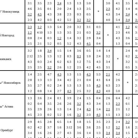
3:1
3:5
2:3
3:4
1:3
1:3
5:0
3:0
4:1
3:5
4:
4:6
3:5
0:1
2:0
2:4
1:3
2:5
2:3
4:2
1:4
4:
и” Новокузнецк
*
3:2
4:5
4:3
3:8
2:3
0:3
0:5
4:3
3:4
3:4
4:
2:3
4:2
0:3
4:2
5:2
3:2
3:2
4:0
5:4
3:4
3:
2:3
1:2
1:3
5:4
2:0
3:2
3:1
0:3
4:1
1:2
6:
1:2
4:10
1:3
1:3
3:5
2:1
0:3
3:2
2:3
4:6
3:
й Новгород
*
0:8
2:4
0:3
1:2
1:4
3:2
2:9
3:4
4:3
3:6
1:
2:5
2:1
5:2
0:5
5:2
4:3
4:5
0:4
1:3
0:4
5:
3:2
1:8
3:4
1:5
1:4
3:6
0:5
1:4
1:4
2:4
4:
2:12
2:5
1:3
1:2
0:3
0:1
1:0
2:4
3:2
6:2
3:
жнекамск
*
4:3
0:3
2:4
6:2
6:3
1:2
7:5
4:3
3:4
3:2
1:
2:5
2:5
3:2
2:6
1:2
2:5
4:2
4:5
3:1
0:5
3:
1:4
2:5
4:7
4:3
1:3
1:5
4:3
5:3
2:1
4:2
2:
2:8
1:3
1:3
3:4
4:2
2:1
0:4
4:1
6:4
2:6
1:
ы” Новосибирск
*
3:5
2:7
0:2
2:4
1:3
1:3
1:5
4:3
6:3
2:3
2:
1:2
0:8
1:4
2:7
4:3
2:5
3:2
4:3
4:0
5:0
2:
1:3
3:6
2:4
0:1
3:9
2:4
1:5
0:4
2:6
6:4
4:2
0:2
0:4
3:5
2:6
2:6
3:2
4:3
3:4
1:3
2:3
6:1
ы” Астана
*
3:5
2:9
2:6
1:3
1:4
2:4
4:3
1:4
2:1
2:1
1:2
4:5
2:3
0:2
5:2
1:6
3:2
2:3
4:3
1:5
1:3
5:2
2:9
4:5
2:8
6:5
1:4
1:8
1:5
3:5
2:3
2:4
3:2
1:
0:2
4:2
3:7
1:6
3:12
3:6
3:6
2:5
1:2
3:2
1:6
2:
 Оренбург
3:4
1:6
2:6
2:7
4:3
3:6
1:4
1:3
3:4
3:4
1:5
4: