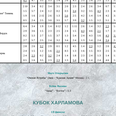
4:5
4:7
3:5
5:3
1:4
2:6
4:3
2:5
2:4
2:5
1:3
5:
2:10
3:4
0:2
3:4
3:1
2:0
2:3
2:4
2:6
3:4
0:7
1:
1:5
5:7
2:4
1:2
0:2
0:3
3:4
3:2
3:5
4:3
2:3
4:
ион” Тюмень
1:9
1:6
2:15
2:6
1:3
5:6
2:5
4:2
1:4
1:4
4:2
3:
0:5
2:4
2:5
3:0
3:5
5:7
3:9
3:2
1:5
1:2
5:1
3:
6:4
3:4
1:9
1:4
0:12
1:2
1:11
2:6
1:4
3:2
2:3
1:
2:9
3:6
1:5
2:3
2:5
2:4
1:5
4:3
4:6
2:1
1:7
2:
 Бердск
0:2
5:3
2:7
1:5
3:7
1:3
5:4
2:4
4:3
1:6
4:3
3:
2:7
5:7
2:5
2:4
3:2
3:4
2:4
1:3
5:4
2:4
3:4
2:
2:8
2:6
3:2
2:9
0:1
1:2
4:5
1:4
2:3
1:2
2:0
4:
2:4
1:5
1:2
1:6
2:1
8:3
1:3
1:6
1:5
0:3
2:5
3:
Пермь
2:4
2:3
0:2
3:2
2:4
1:4
1:8
2:3
2:4
1:3
1:4
1:
0:5
1:6
3:5
2:3
2:3
1:3
5:4
2:6
1:4
2:4
4:6
1:
Матч Открытия:
“Омские Ястребы” Омск - “Красная Армия” Москва - 2:1
Кубок Вызова:
“Запад” - “Восток” - 1:3
КУБОК ХАРЛАМОВА
1/8 финала: