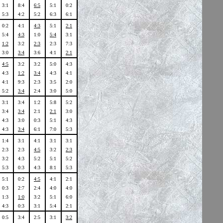
3:1
8:4
6:5
5:1
0:2
5:3
4:2
5:2
6:3
6:1
0:2
4:1
4:3
5:1
2:1
5:4
4:3
1:0
5:4
3:1
1:2
3:2
2:3
2:3
7:3
3:0
3:4
3:6
4:1
2:1
4:5
3:2
3:2
5:0
4:3
4:3
1:2
3:4
4:3
4:1
4:1
9:3
2:3
3:5
2:0
5:2
3:4
2:4
3:0
5:0
3:1
3:4
1:2
5:8
5:2
3:4
3:4
2:1
2:1
3:0
4:3
3:0
0:3
5:1
4:3
4:3
3:4
6:1
7:0
5:3
1:4
3:1
4:1
3:1
3:1
2:3
2:3
4:5
3:2
2:3
3:2
4:3
5:2
5:1
5:2
5:3
0:3
4:3
8:1
5:3
5:1
0:2
4:5
4:1
2:1
0:3
2:7
2:4
4:0
4:0
1:3
1:0
3:2
5:1
6:0
4:3
0:3
3:1
5:4
2:1
0:5
3:4
2:5
3:1
3:2