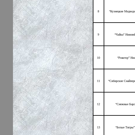
8
“Кузнецкие Медвед
9
“Чайка” Нижни
10
“Реактор” Ни
11
“Сибирские Снайпер
12
“Снежные Барс
13
“Белые Тигры”