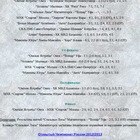
“Омские Ястребы” Омск - “Кузнецкие Медведи” Новокузнецк - 3:3 (2:1 бул), 2:0, 5:1
“Атланты” Мытищи - ХК “Рига” Рига - 7:1, 7:1, 7:1
“Стальные Лисы” Магнитогорск - “Толпар” Уфа - -:+, -:+, 2:3
МХК “Спартак” Москва - “Энергия” Карловы Вары - 4:2, 0:1, 2:3 (ОТ), 4:1, 2:0
“Белые Медведи” Челябинск - “Авто” Екатеринбург - 3:5, 3:1, 2:4, 8:2, 2:3 (ОТ)
СКА-1946 Санкт-Петербург - “Динамо-Шинник” Бобруйск - 1:4, 4:1, 4:2, 8:1
“Алмаз” Череповец - ХК МВД Балашиха - 1:3, 6:3, 3:4 (ОТ), 4:5
“Мамонты Югры” Ханты-Мансийск - “Барс” Казань - 6:5, 2:2 (0:1 бул), 3:1, 4:3 (ОТ)
1/4 финала:
“Омские Ястребы” Омск - “Толпар” Уфа - 1:1 (2:0 бул), 5:2, 3:1
“Атланты” Мытищи - ХК МВД Балашиха - 0:0 (1:0 бул), 3:1, 2:4, 2:4, 3:5
МХК “Спартак” Москва - СКА-1946 Санкт-Петербург - 4:0, 5:0, 6:2
“Мамонты Югры” Ханты-Мансийск - “Авто” Екатеринбург - 2:1, 4:3, 3:0
Полуфиналы:
“Омские Ястребы” Омск - ХК МВД Балашиха - 1:1 (0:1 бул), 3:0, 5:1, 1:3, 2:1
МХК “Спартак” Москва - “Мамонты Югры” Ханты-Мансийск - 3:4 (ОТ), 5:0, 1:2 (ОТ), 2:1, 2:1 (ОТ)
Финал:
“Омские Ястребы” Омск - МХК “Спартак” Москва - 2:0, 6:2, 2:4, 2:4, 0:1, 6:1, 3:2 (ОТ)
Примечание:
Результаты матчей “Стальные Лисы” Магнитогорск - “Толпар” Уфа - 2:5, 3:2 (ОТ) отменены
Команде “Стальные Лисы” Магнитогорск засчитаны технические поражения за нарушения регламента.
Открытый Чемпионат России 2012/2013