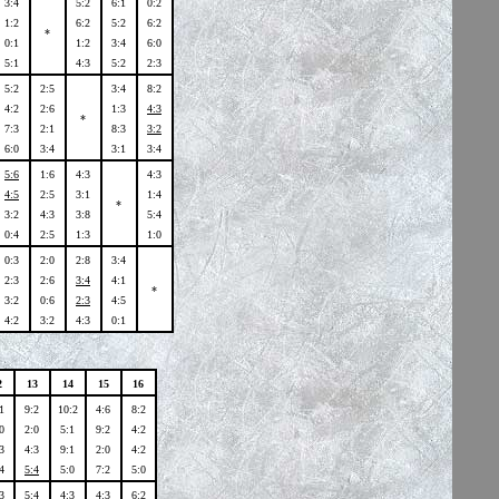
3:4
5:2
6:1
0:2
1:2
6:2
5:2
6:2
*
0:1
1:2
3:4
6:0
5:1
4:3
5:2
2:3
5:2
2:5
3:4
8:2
4:2
2:6
1:3
4:3
*
7:3
2:1
8:3
3:2
6:0
3:4
3:1
3:4
5:6
1:6
4:3
4:3
4:5
2:5
3:1
1:4
*
3:2
4:3
3:8
5:4
0:4
2:5
1:3
1:0
0:3
2:0
2:8
3:4
2:3
2:6
3:4
4:1
*
3:2
0:6
2:3
4:5
4:2
3:2
4:3
0:1
2
13
14
15
16
1
9:2
10:2
4:6
8:2
0
2:0
5:1
9:2
4:2
3
4:3
9:1
2:0
4:2
4
5:4
5:0
7:2
5:0
3
5:4
4:3
4:3
6:2