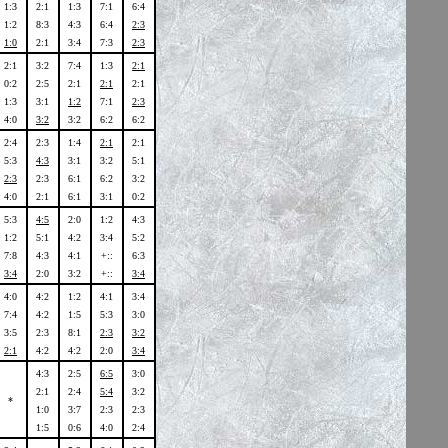
1:3
2:1
1:3
7:1
6:4
1:2
8:3
4:3
6:4
2:3
1:0
2:1
3:4
7:3
2:3
2:1
3:2
7:4
1:3
2:1
0:2
2:5
2:1
2:1
2:1
1:3
3:1
1:2
7:1
2:3
4:0
3:2
3:2
6:2
6:2
2:4
2:3
1:4
2:1
2:1
5:3
4:3
3:1
3:2
5:1
2:3
2:3
6:1
6:2
3:2
4:0
2:1
6:1
3:1
0:2
5:3
4:5
2:0
1:2
4:3
1:2
5:1
4:2
3:4
5:2
7:8
4:3
4:1
+::
6:3
3:4
2:0
3:2
+::
3:4
4:0
4:2
1:2
4:1
3:4
7:4
4:2
1:5
5:3
3:0
3:5
2:3
8:1
2:3
3:2
2:1
4:2
4:2
2:0
3:4
4:3
2:5
6:5
3:0
2:1
2:4
5:4
3:2
*
1:0
3:7
2:3
2:3
1:5
0:6
4:0
2:4