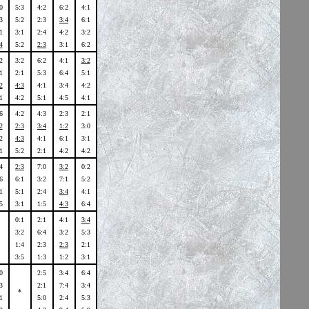
0
5:3
4:2
6:2
4:1
3
5:2
2:3
3:4
6:1
1
3:1
2:4
4:2
3:2
4
5:2
2:3
3:1
6:2
2
3:2
6:2
4:1
3:2
1
2:1
5:3
6:4
5:1
2
4:3
4:1
3:4
4:2
1
4:2
5:1
4:5
4:1
6
4:2
4:3
2:3
2:1
2
2:3
3:4
1:2
3:0
2
4:3
4:1
6:1
3:1
1
5:2
2:1
4:2
4:2
4
2:3
7:0
3:2
0:2
6
6:1
3:2
7:1
5:2
1
5:1
2:4
3:4
4:1
5
3:1
1:5
4:3
6:4
0:1
2:1
4:1
3:4
3:2
6:4
3:2
5:3
1:4
2:3
2:3
2:1
3:5
1:3
1:2
3:1
0
2:5
3:4
6:4
3
2:1
7:4
3:4
*
1
5:0
2:4
5:3