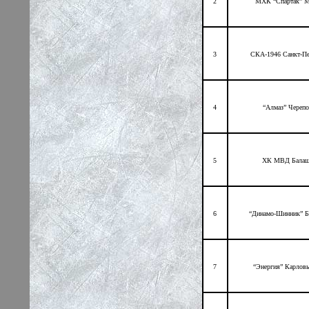
2
МХК “Спартак” М
3
СКА-1946 Санкт-Пе
4
“Алмаз” Черепо
5
ХК МВД Балаш
6
“Динамо-Шинник” Б
7
“Энергия” Карлов