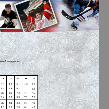
 своей конференции.
13
14
15
16
17
5:3
4:3
5:1
4:3
8:0
1:4
9:4
4:1
1:2
4:5
6:3
3:1
7:3
7:4
4:3
6:4
2:3
5:3
7:2
5:2
5:0
4:2
3:2
8:1
4:1
1:3
2:0
2:0
6:1
4:0