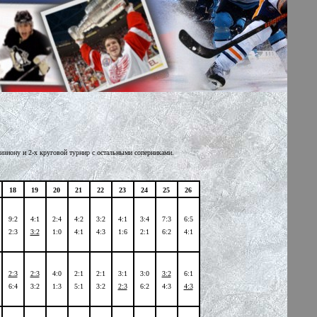
визиону и 2-х круговой турнир с остальными соперниками.
18
19
20
21
22
23
24
25
26
9:2
4:1
2:4
4:2
3:2
4:1
3:4
7:3
6:5
2:3
3:2
1:0
4:1
4:3
1:6
2:1
6:2
4:1
2:3
2:3
4:0
2:1
2:1
3:1
3:0
3:2
6:1
6:4
3:2
1:3
5:1
3:2
2:3
6:2
4:3
4:3