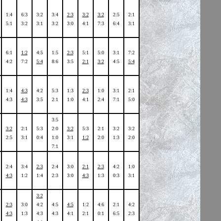
1:4
6:3
3:2
3:4
2:3
3:2
3:2
2:5
2:1
5:1
3:2
3:1
3:2
3:0
4:1
7:3
6:4
3:1
6:1
1:2
4:5
1:5
2:3
5:1
5:0
3:1
7:2
4:2
7:2
5:4
8:6
3:5
2:1
3:2
4:5
5:4
1:4
4:3
4:2
5:3
1:3
2:3
1:0
3:1
2:1
4:3
4:3
3:5
2:1
1:0
4:1
2:4
7:1
5:0
3:5
3:2
2:1
5:3
2:0
3:2
5:3
2:1
3:2
3:2
2:5
3:1
0:4
1:0
3:1
1:2
2:0
1:3
2:0
7:1
2:4
3:4
2:3
2:4
3:0
2:1
2:3
4:2
1:0
4:3
1:2
1:4
2:3
3:0
4:3
1:3
0:3
3:1
3:2
2:3
3:0
4:2
4:5
4:5
1:2
4:6
2:1
4:2
4:3
1:3
4:3
4:3
4:1
2:1
0:1
6:5
2:3