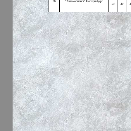
26
“Автомобилист” Екатеринбург
1:4
3:4
3