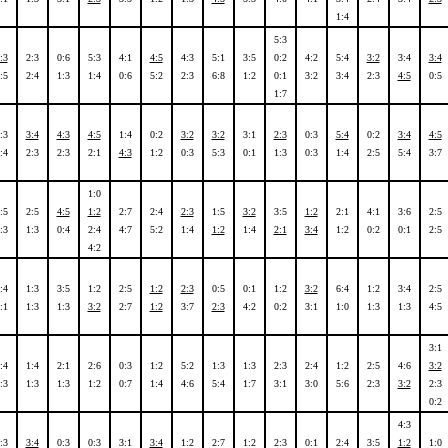
1:4
5:3
:3
2:3
0:6
5:3
4:1
4:5
4:3
5:1
3:5
0:2
4:2
5:4
3:2
3:4
3:4
:5
2:4
1:3
1:4
0:6
5:2
2:3
6:8
1:2
0:1
3:2
3:4
2:3
4:5
0:5
1:7
:3
3:4
4:3
4:5
1:4
0:2
3:2
3:2
3:1
2:3
0:3
5:4
0:2
3:4
4:5
:4
2:3
2:3
2:1
4:3
1:2
0:3
5:3
0:1
1:3
0:3
1:4
2:5
5:4
3:7
1:0
:5
2:5
4:5
1:2
2:7
2:4
2:3
1:5
3:2
3:5
1:2
2:1
4:1
3:6
2:5
:3
1:3
0:4
2:4
4:7
5:2
1:4
1:2
1:4
2:1
3:4
1:2
0:2
0:1
2:5
4:2
:4
1:3
3:5
1:2
2:5
1:2
2:3
0:5
0:1
1:2
3:2
6:4
1:2
3:4
2:5
:1
1:3
1:3
3:2
2:7
1:2
3:7
2:3
4:2
0:2
3:1
1:0
1:3
1:3
4:5
3:1
:4
1:4
2:1
2:6
0:3
1:2
5:2
1:3
1:3
2:3
2:4
1:2
2:5
4:6
3:2
:3
1:3
1:3
1:2
0:7
1:4
4:6
5:4
1:7
3:1
3:0
5:6
2:3
3:2
2:3
0:2
4:3
:3
3:4
0:3
0:3
3:1
3:4
1:2
2:7
1:2
2:3
0:1
2:4
3:5
1:2
1:0