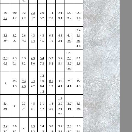
4:1
1:0
4:0
3:2
2:3
2:0
1:4
2:1
5:2
5:3
1:2
1:2
4:2
3:2
5:2
2:0
3:1
3:2
1:0
3:4
3:1
3:2
2:6
4:3
4:3
6:3
4:3
6:4
2:1
2:4
5:7
4:3
5:4
4:5
1:0
3:1
2:3
2:1
4:0
1:3
2:3
2:3
5:3
4:3
5:4
5:2
5:2
2:3
0:1
0:3
0:1
3:2
5:0
7:3
5:2
5:4
3:2
2:6
2:0
1:2
4:5
4:3
3:4
1:0
0:1
4:2
2:3
4:2
*
1:3
2:3
4:2
6:4
1:3
4:1
4:1
4:3
1:2
1:2
5:4
0:3
4:5
3:1
1:4
2:0
3:2
4:3
*
3:1
2:1
6:1
4:2
3:0
2:1
4:1
3:6
2:3
3:4
3:0
2:3
2:4
3:0
3:2
2:3
5:3
*
3:2
1:2
5:2
1:3
1:2
4:3
3:2
2:1