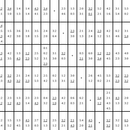
:2
3:4
1:4
1:4
4:3
3:4
2:3
1:3
2:0
3:2
5:2
4:2
3:1
5:3
*
:1
1:0
1:3
1:4
4:1
2:3
4:6
0:3
3:1
0:1
2:1
1:6
5:4
0:2
:4
:5
1:5
3:6
3:1
3:5
2:4
3:2
2:3
2:1
2:4
2:3
4:2
6:2
3:1
*
:3
4:2
3:0
1:8
1:5
2:0
6:4
3:0
1:3
2:4
1:2
5:1
4:6
5:4
:4
0:1
:3
4:2
1:3
1:2
2:5
0:2
3:1
3:2
0:3
6:0
1:2
2:3
4:3
4:0
*
:1
3:5
4:3
2:3
5:2
3:1
3:0
0:3
2:1
3:0
3:4
4:5
2:3
3:0
2:3
:2
3:2
2:1
2:4
1:2
2:5
0:2
1:2
3:0
2:6
4:5
5:3
3:2
2:3
*
:3
4:3
3:2
2:3
5:3
4:2
1:3
3:1
1:2
1:2
0:2
2:1
2:3
3:2
2:1
:2
2:3
1:3
2:3
2:3
0:4
2:3
4:2
0:6
6:2
5:4
2:1
4:3
2:0
*
:2
1:2
4:3
1:4
4:3
3:2
1:0
4:2
0:3
2:1
1:2
4:3
1:3
3:2
4:5
:2
1:5
1:3
4:5
2:7
1:2
2:5
3:2
2:1
5:4
4:5
3:2
3:2
6:5
*
:4
5:2
4:5
1:3
0:3
1:3
1:2
2:1
4:3
2:0
2:1
3:2
5:2
1:3