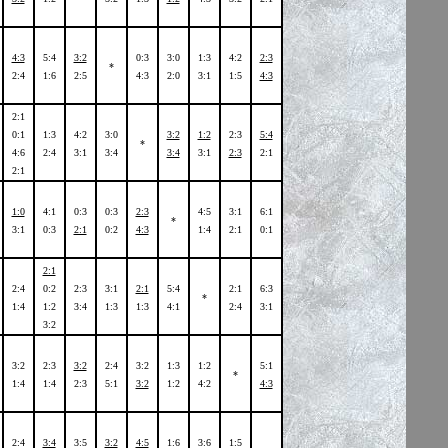
4:3
5:4
3:2
0:3
3:0
1:3
4:2
2:3
*
2:4
1:6
2:5
4:3
2:0
3:1
1:5
4:3
2:1
0:1
1:3
4:2
3:0
3:2
1:2
2:3
5:4
*
4:6
2:4
3:1
3:4
3:4
3:1
2:3
2:1
2:1
1:0
4:1
0:3
0:3
2:3
4:5
3:1
6:1
*
3:1
0:3
2:1
0:2
4:3
1:4
2:1
0:1
2:1
2:4
0:2
2:3
3:1
2:1
5:4
2:1
6:3
*
1:4
1:2
3:4
1:3
1:3
4:1
2:4
3:1
3:2
3:2
2:3
3:2
2:4
3:2
1:3
1:2
5:1
*
1:4
1:4
2:3
5:1
3:2
1:2
4:2
4:3
2:4
3:4
3:5
3:2
4:5
1:6
3:6
1:5