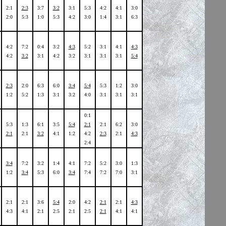
2:1
2:3
3:7
3:2
3:1
5:3
4:2
4:1
3:0
2:0
5:3
1:0
5:3
4:2
3:0
1:4
3:1
6:3
4:2
7:2
0:4
3:2
4:3
5:2
3:1
4:1
4:3
4:2
3:2
3:1
4:2
3:2
3:1
3:1
3:1
5:4
2:3
2:0
6:3
6:0
3:4
5:4
5:3
1:2
3:0
1:2
5:2
1:3
3:1
3:2
4:0
3:1
3:1
3:1
0:1
5:3
1:3
6:1
3:5
5:4
2:1
2:1
6:2
3:0
2:1
2:1
3:2
4:1
1:2
4:2
2:3
2:1
4:3
2:4
3:4
7:2
3:2
1:4
4:1
7:2
5:2
3:0
1:3
1:2
3:4
5:3
6:0
3:4
7:4
7:2
7:0
3:1
2:1
2:1
3:6
5:4
2:0
4:2
2:1
2:1
4:3
4:3
4:1
2:1
2:5
2:1
2:5
2:1
4:1
4:1