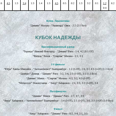
:6
4:5
1:3
3:4
1:3
1:4
1:3
4:5
0:5
0:2
1:3
3:2
0:1
1:2
6:2
0:4
Кубок Локомотива:
“Динамо” Москва - “Авангард” Омск - 2:2 (2:1 бул)
КУБОК НАДЕЖДЫ
Квалификационный раунд:
“Торпедо” Нижний Новгород - “Динамо” Рига - 1:4, 4:2 [0:1 ОТ]
“Витязь” Чехов - “Спартак” Москва - 2:2, 0:1
1/4 финала:
“Югра” Ханты-Мансийск - “Автомобилист” Екатеринбург - 1:2 (1-ОТ), 2:6, 3:1 4:3 (1-ОТ) [1:2 Бул]
“Донбасс” Донецк - “Динамо” Рига - 3:2, 3:4, 2:3 (1-ОТ), 2:1 [1:2 Бул]
“Динамо” Минск - “Спартак” Москва - 4:3, 3:2, 4:3 (1-ОТ)
“Металлург” Новокузнецк - “Амур” Хабаровск - 2:4, 0:3, 3:2 (1-ОТ), 3:4
Полуфиналы:
“Динамо” Минск - “Динамо” Рига - 2:7, 4:7, 0:1
“Амур” Хабаровск - “Автомобилист” Екатеринбург - 3:4 (3-ОТ), 2:1 (1-ОТ), 3:0, 2:3 (1-ОТ) [1:0 Бул]
Финал:
“Амур” Хабаровск - “Динамо” Рига - 0:2, 3:4, 2:1, 3:5