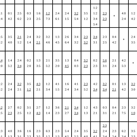
1:2
:1
0:1
2:5
0:3
1:6
1:2
2:4
2:4
3:2
3:5
1:2
2:3
4:0
1:2
*
:4
4:2
6:2
2:3
2:5
7:3
6:1
1:5
5:4
1:2
3:4
2:3
2:4
4:2
5:4
:5
3:5
2:1
2:4
3:2
3:2
1:3
2:6
3:4
2:3
3:4
2:3
0:4
2:4
*
:2
4:0
1:2
1:4
2:1
4:6
4:5
6:4
3:2
3:2
3:1
2:5
4:2
3:5
:4
1:4
2:4
0:2
1:3
2:1
3:5
1:3
0:4
3:2
0:2
5:6
2:1
4:2
*
:0
5:2
3:4
2:0
3:5
5:2
2:0
4:5
0:3
2:3
2:3
3:1
2:4
5:3
:2
2:4
3:2
3:5
4:3
1:2
4:1
1:6
4:1
2:3
4:2
3:2
0:1
1:3
3:2
:2
2:4
2:1
1:2
2:1
3:4
1:5
2:4
3:4
5:2
3:4
3:4
2:1
4:2
3:0
:2
2:7
0:2
3:1
2:7
1:2
3:6
2:1
3:4
1:2
4:3
0:3
0:4
2:3
3:2
:5
2:3
2:5
1:2
4:3
1:4
2:3
2:7
3:4
1:3
2:1
3:1
2:1
7:5
1:0
2:3
:3
4:0
3:6
1:6
2:3
6:3
2:3
5:4
2:4
3:5
3:2
2:4
2:3
6:2
3:5
:1
1:3
3:1
2:3
3:5
1:2
1:3
4:5
5:3
4:0
4:1
3:4
2:4
3:4
2:3