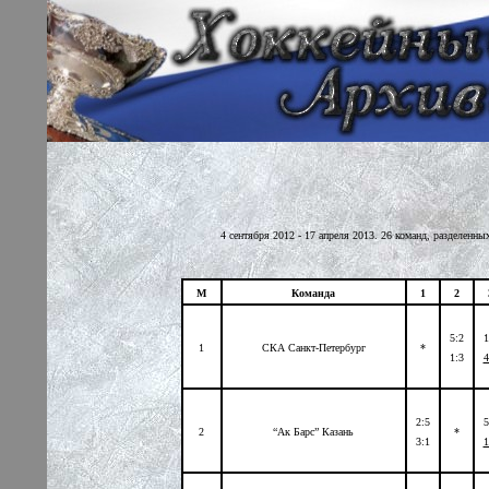
4 сентября 2012 - 17 апреля 2013. 26 команд, разделенн
М
Команда
1
2
5:2
1
1
СКА Санкт-Петербург
*
1:3
4
2:5
5
2
“Ак Барс” Казань
*
3:1
1