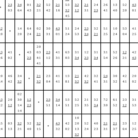
2:3
3:4
0:1
3:2
5:2
2:1
5:3
3:2
2:1
2:4
2:6
1:3
5:2
4:3
*
0:3
6:4
4:3
2:1
4:2
1:6
3:2
1:2
3:1
2:3
4:1
4:0
2:0
0:1
4:5
:2
1:4
6:4
0:2
3:0
4:3
5:1
2:4
2:3
3:2
5:1
1:0
5:3
4:1
*
:0
2:0
2:4
2:1
3:1
0:1
2:4
5:3
3:4
2:1
2:5
2:4
0:4
2:5
2:0
:3
4:1
4:3
0:3
2:3
4:1
6:3
3:1
1:2
3:1
3:1
5:2
1:2
4:2
*
:6
0:2
2:3
4:1
1:2
3:1
0:3
3:4
2:3
3:4
5:4
2:6
2:1
4:3
4:1
:0
4:6
3:4
2:1
2:3
4:1
1:3
2:1
4:2
3:2
5:4
3:0
4:2
2:0
*
:4
4:2
3:2
3:2
0:4
4:1
8:1
3:2
3:2
4:1
3:1
3:2
4:1
0:2
0:2
:3
2:0
3:0
1:2
2:3
3:4
5:3
5:2
2:1
3:2
7:2
6:1
2:3
3:1
*
:2
1:2
1:4
2:3
5:1
1:4
5:1
2:5
3:5
3:4
3:0
5:2
1:2
5:3
1:4
1:0
:5
0:3
3:2
3:2
3:2
4:3
4:2
2:0
5:2
4:0
2:1
2:1
2:3
1:2
*
:4
1:3
2:1
4:0
1:5
3:2
0:2
1:3
2:4
2:3
3:1
3:7
6:4
2:5
3:2