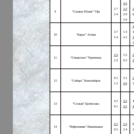
4:3
2:7
2:3
1
9
“Салават Юлаев” Уфа
2:4
3:9
6
5:0
3
3:7
1:3
3
10
“Барыс” Астана
5:4
4:2
2
5
4:3
2:5
2
11
“Северсталь” Череповец
2:3
0:2
2
0:2
3:1
1
12
“Сибирь” Новосибирск
1:2
4:5
1
4:2
3:2
4
13
“Слован” Братислава
0:1
3:2
3
3:2
2:3
6
14
“Нефтехимик” Нижнекамск
0:5
2:4
1