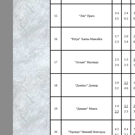
3:4
2:4
3
15
“Лев” Прага
3:5
0:2
0
5:7
2:0
2
16
“Югра” Ханты-Мансийск
2:3
5:4
0
2:3
1:3
3
17
“Атлант” Мытищи
3:4
2:3
1
2:9
3:2
1
18
“Донбасс” Донецк
3:2
4:6
0
1:4
3:2
3
19
“Динамо” Минск
2:3
2:3
3
4:2
0:4
7
20
“Торпедо” Нижний Новгород
0:1
3:1
0