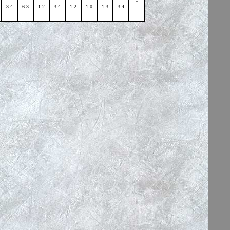
*
3:4
6:3
1:2
3:4
1:2
1:0
1:3
3:4