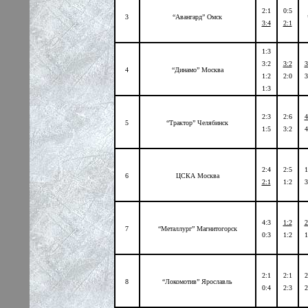
2:1
0:5
3
“Авангард” Омск
3:4
2:1
1:3
3:2
3:2
3
4
“Динамо” Москва
1:2
2:0
3
1:3
2:3
2:6
4
5
“Трактор” Челябинск
1:5
3:2
4
2:4
2:5
1
6
ЦСКА Москва
2:1
1:2
3
4:3
1:2
2
7
“Металлург” Магнитогорск
0:3
1:2
1
2:1
2:1
2
8
“Локомотив” Ярославль
0:4
2:3
2