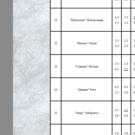
2:4
1:2
2
21
“Металлург” Новокузнецк
1:4
1:5
3
2:3
1:2
1
22
“Витязь” Чехов
3:4
2:3
2
1:4
1:3
3
23
“Спартак” Москва
6:1
3:2
0
4:3
0:3
2
24
“Динамо” Рига
1:2
2:6
4
3:7
2:3
1
25
“Амур” Хабаровск
2:6
3:4
1
5:6
1:6
0