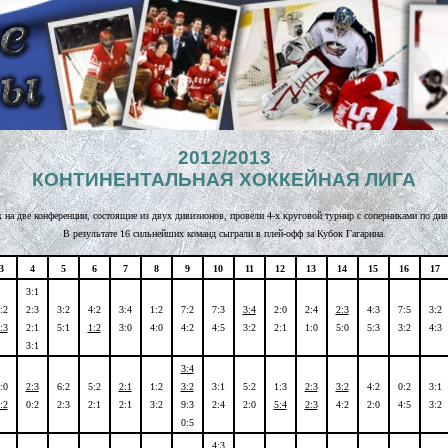
2012/2013
КОНТИНЕНТАЛЬНАЯ ХОККЕЙНАЯ ЛИГА
ых на две конференции, состоящие из двух дивизионов, провели 4-х круговой турнир с соперниками по ди
В результате 16 сильнейших команд сыграли в плей-офф за Кубок Гагарина.
3
4
5
6
7
8
9
10
11
12
13
14
15
16
17
3:1
:2
2:3
3:2
4:2
3:4
1:2
7:2
7:3
3:4
2:0
2:4
2:3
4:3
7:5
3:2
:3
2:1
5:1
1:2
3:0
4:0
4:2
4:5
3:2
2:1
1:0
5:0
5:3
3:2
4:3
3:1
3:4
:0
2:3
6:2
5:2
2:1
1:2
3:2
3:1
5:2
1:3
2:3
3:2
4:2
0:2
3:1
:2
0:2
2:3
2:1
2:1
3:2
9:3
2:4
2:0
5:4
2:3
4:2
2:0
4:5
3:2
0:5
4:3