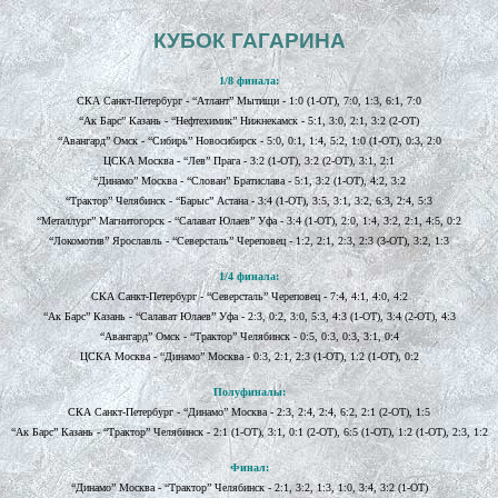
КУБОК ГАГАРИНА
1/8 финала:
СКА Санкт-Петербург - “Атлант” Мытищи - 1:0 (1-ОТ), 7:0, 1:3, 6:1, 7:0
“Ак Барс” Казань - “Нефтехимик” Нижнекамск - 5:1, 3:0, 2:1, 3:2 (2-ОТ)
“Авангард” Омск - “Сибирь” Новосибирск - 5:0, 0:1, 1:4, 5:2, 1:0 (1-ОТ), 0:3, 2:0
ЦСКА Москва - “Лев” Прага - 3:2 (1-ОТ), 3:2 (2-ОТ), 3:1, 2:1
“Динамо” Москва - “Слован” Братислава - 5:1, 3:2 (1-ОТ), 4:2, 3:2
“Трактор” Челябинск - “Барыс” Астана - 3:4 (1-ОТ), 3:5, 3:1, 3:2, 6:3, 2:4, 5:3
“Металлург” Магнитогорск - “Салават Юлаев” Уфа - 3:4 (1-ОТ), 2:0, 1:4, 3:2, 2:1, 4:5, 0:2
“Локомотив” Ярославль - “Северсталь” Череповец - 1:2, 2:1, 2:3, 2:3 (3-ОТ), 3:2, 1:3
1/4 финала:
СКА Санкт-Петербург - “Северсталь” Череповец - 7:4, 4:1, 4:0, 4:2
“Ак Барс” Казань - “Салават Юлаев” Уфа - 2:3, 0:2, 3:0, 5:3, 4:3 (1-ОТ), 3:4 (2-ОТ), 4:3
“Авангард” Омск - “Трактор” Челябинск - 0:5, 0:3, 0:3, 3:1, 0:4
ЦСКА Москва - “Динамо” Москва - 0:3, 2:1, 2:3 (1-ОТ), 1:2 (1-ОТ), 0:2
Полуфиналы:
СКА Санкт-Петербург - “Динамо” Москва - 2:3, 2:4, 2:4, 6:2, 2:1 (2-ОТ), 1:5
“Ак Барс” Казань - “Трактор” Челябинск - 2:1 (1-ОТ), 3:1, 0:1 (2-ОТ), 6:5 (1-ОТ), 1:2 (1-ОТ), 2:3, 1:2
Финал:
“Динамо” Москва - “Трактор” Челябинск - 2:1, 3:2, 1:3, 1:0, 3:4, 3:2 (1-ОТ)