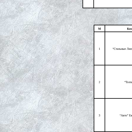
М
Ком
1
“Стальные Лис
2
“Толп
3
“Авто” Е