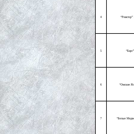
4
“Реактор”
5
“Барс
6
“Омские Я
7
“Белые Медв