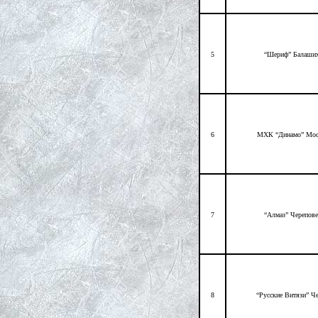
5
“Шериф” Балаши
6
МХК “Динамо” Мос
7
“Алмаз” Черепов
8
“Русские Витязи” Ч