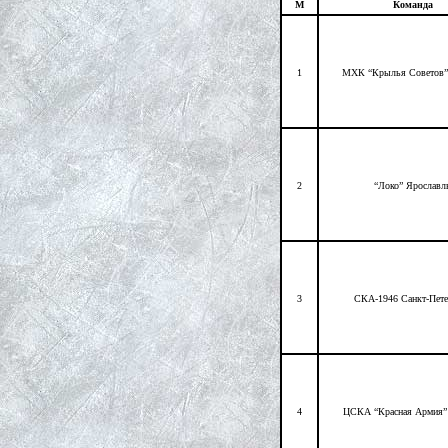
М
Команда
1
МХК “Крылья Советов”
2
“Локо” Ярославл
3
СКА-1946 Санкт-Пете
4
ЦСКА “Красная Армия”