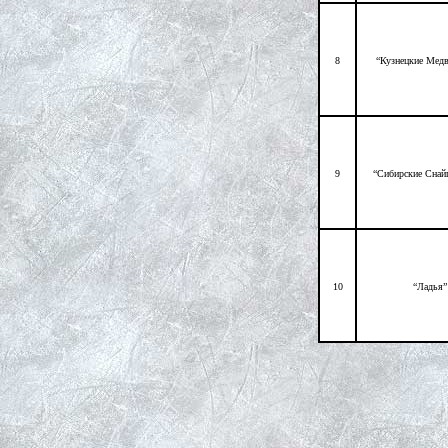
8
“Кузнецкие Мед
9
“Сибирские Снай
10
“Ладья”