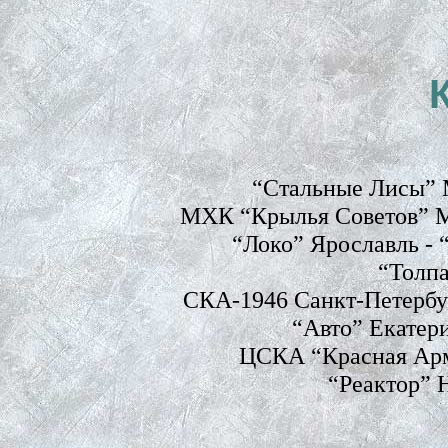
“Стальные Лисы” М
МХК “Крылья Советов” М
“Локо” Ярославль -
“Толпа
СКА-1946 Санкт-Петербу
“Авто” Екатер
ЦСКА “Красная Арм
“Реактор” 