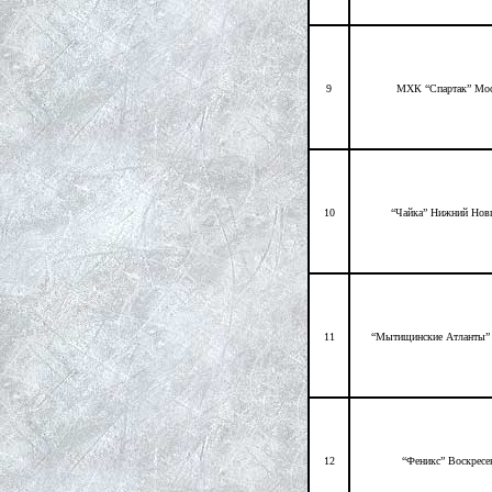
9
МХК “Спартак” Мо
10
“Чайка” Нижний Нов
11
“Мытищинские Атланты
12
“Феникс” Воскресе