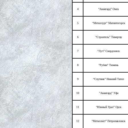
4
“Авангард” Омск
5
“Металлург” Магнитогорск
6
“Строитель” Тимертау
7
“Луч” Свердловск
8
"Рубин" Тюмень
9
“Спутник” Нижний Тагил
10
"Авангард" Уфа
11
“Южный Урал” Орск
12
“Металлист” Петропавловск