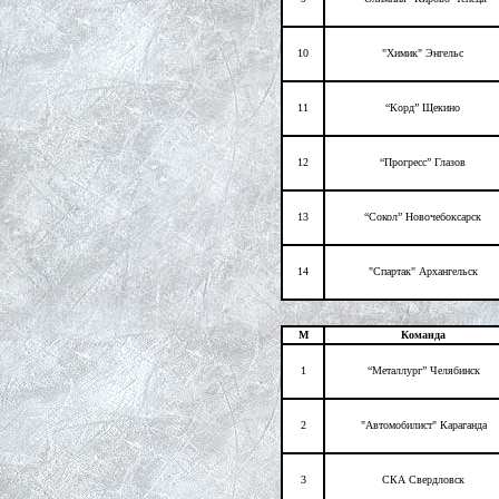
10
"Химик" Энгельс
11
“Корд” Щекино
12
“Прогресс” Глазов
13
“Сокол” Новочебоксарск
14
"Спартак" Архангельск
М
Команда
1
“Металлург” Челябинск
2
"Автомобилист" Караганда
3
СКА Свердловск