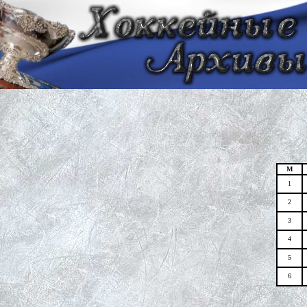
М
1
2
3
4
5
6