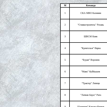
М
Команда
1
СКА МВО Калинин
2
"Станкостроитель" Рязань
3
ШВСМ Киев
4
"Кренгольм" Нарва
5
“Буран” Воронеж
6
"Маяк" Куйбышев
7
“Трактор” Липецк
8
"Латвия Берзс" Рига
9
“Олимпия” Кирово-Чепецк