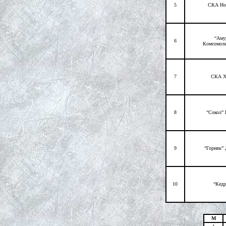
5
СКА Но
“Аму
6
Комсомоль
7
СКА Х
8
“Сокол” 
9
“Горняк” 
10
“Кедр
М