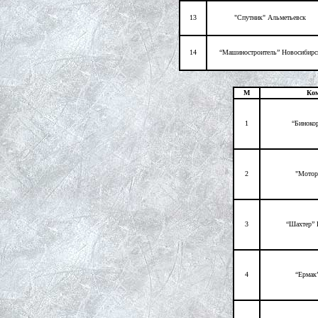
13
"Спутник" Альметьевск
14
“Машиностроитель” Новосибирс
М
Ко
1
“Биноко
2
"Мотор
3
“Шахтер” 
4
“Ермак