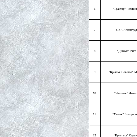
6
“Трактор” Челяби
7
СКА Ленинград
8
“Динамо” Рига
9
“Крылья Советов” М
10
“Ижсталь” Ижев
11
“Химик” Воскресе
12
“Кристалл” Сарат