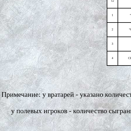
12
1
2
“
3
4
СК
Примечание: у вратарей - указано количе
у полевых игроков - количество сыгра