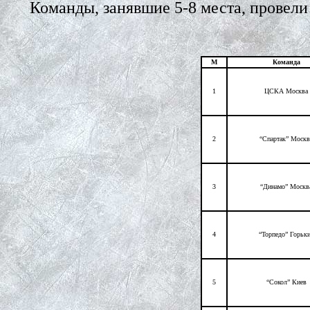
Команды, занявшие 5-8 места, провели
М
Команда
1
ЦСКА Москва
2
“Спартак” Москв
3
“Динамо” Москв
4
“Торпедо” Горьк
5
“Сокол” Киев