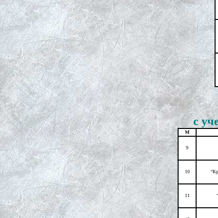
с уч
М
9
10
“Кр
11