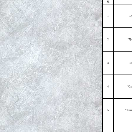
М
1
Ц
2
“Ди
3
СК
4
“Сп
5
“Хим