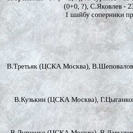
(0+0, ?), С.Яковлев - 2
1 шайбу соперники пр
В.Третьяк (ЦСКА Москва), В.Шеповалов 
В.Кузькин (ЦСКА Москва), Г.Цыганко
В.Лутченко (ЦСКА Москва), В.Давыдов