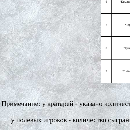
6
“Крылья
7
“То
8
“Тра
9
“Сиби
Примечание: у вратарей - указано количе
у полевых игроков - количество сыгра