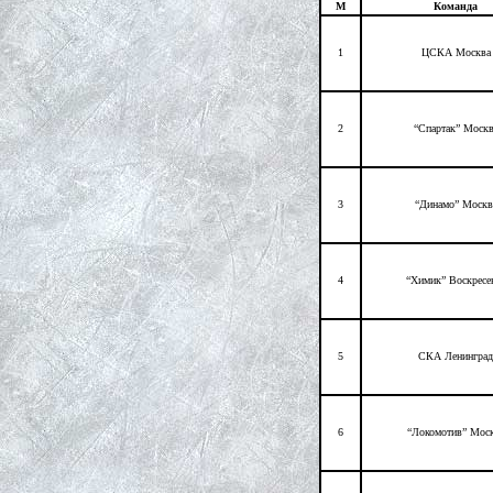
М
Команда
1
ЦСКА Москва
2
“Спартак” Москв
3
“Динамо” Москв
4
“Химик” Воскресе
5
СКА Ленинград
6
“Локомотив” Мос