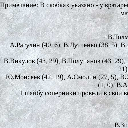
Примечание: В скобках указано - у вратар
ма
В.Толм
А.Рагулин (40, 6), В.Лутченко (38, 5), В.
В.Викулов (43, 29), В.Полупанов (43, 29),
21)
Ю.Моисеев (42, 19), А.Смолин (27, 5), В.Х
(1, 0), В.
1 шайбу соперники провели в свои в
В.Зи