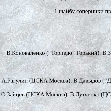
1 шайбу соперники пр
В.Коноваленко (“Торпедо” Горький), В.
А.Рагулин (ЦСКА Москва), В.Давыдов (“Д
О.Зайцев (ЦСКА Москва), В.Лутченко (ЦС