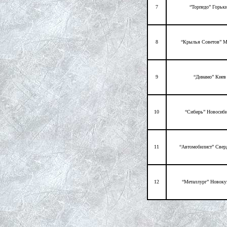
7
“Торпедо” Горьк
8
“Крылья Советов” М
9
“Динамо” Киев
10
“Сибирь” Новосиб
11
“Автомобилист” Свер
12
“Металлург” Новоку