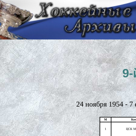
9
24 ноября 1954 - 7
М
Ко
1
ЦСК М