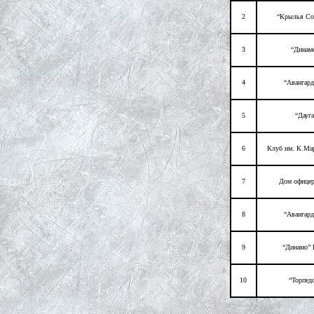
2
“Крылья Со
3
“Динам
4
“Авангард
5
“Дауга
6
Клуб им. К.Мар
7
Дом офицер
8
“Авангард
9
“Динамо” 
10
“Торпед